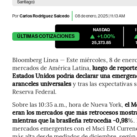
Santiago)
Por
Carlos Rodríguez Salcedo
08 de enero, 2025 | 11:13 AM
NASDAQ
+1.00%
ÚLTIMAS
COTIZACIONES
25,373.85
Bloomberg Línea — Este miércoles, 8 de enero,
mercados de América Latina,
luego de reporte
Estados Unidos podría declarar una emergenc
aranceles universales
y tras las expectativas s
Reserva Federal.
Sobre las 10:35 a.m., hora de Nueva York,
el M
eran los mercados que más retrocesos mostra
mientras que la brasileña retrocedía -0,98
%. 
mercados emergentes con el Msci EM Currenc
más alta desde mediados de diciembre, según 