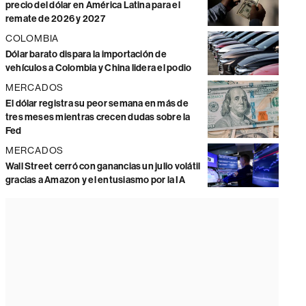
precio del dólar en América Latina para el
remate de 2026 y 2027
COLOMBIA
Dólar barato dispara la importación de
vehículos a Colombia y China lidera el podio
MERCADOS
El dólar registra su peor semana en más de
tres meses mientras crecen dudas sobre la
Fed
MERCADOS
Wall Street cerró con ganancias un julio volátil
gracias a Amazon y el entusiasmo por la IA