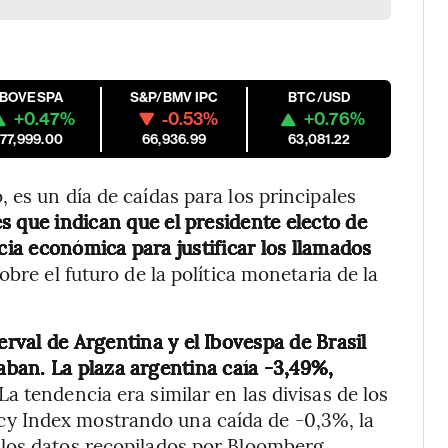
IBOVESPA
S&P/BMV IPC
BTC/USD
+0.47%
-0.53%
+0.76%
177,999.00
66,936.99
63,081.22
 es un día de caídas para los principales
s que indican que el presidente electo de
ia económica para justificar los llamados
obre el futuro de la política monetaria de la
erval de Argentina y el Ibovespa de Brasil
ban. La plaza argentina caía -3,49%,
La tendencia era similar en las divisas de los
y Index mostrando una caída de -0,3%, la
los datos recopilados por Bloomberg.