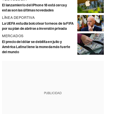
El lanzamiento del iPhone 18 está cerca y
estas son las últimas novedades
LÍNEA DEPORTIVA
La UEFA estudia boicotear torneos de la FIFA
por su plan de abrirse a inversión privada
MERCADOS
El precio del dólar se debilita en julio y
América Latina tiene la moneda más fuerte
del mundo
PUBLICIDAD