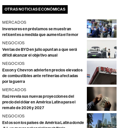
OTRAS NOTICIAS ECONÓMICAS
MERCADOS
Inversores en préstamos se muestran
reticentes a medida que aumenta el temor
NEGOCIOS
Ventas de BYD en julio apuntan a que será
difícil alcanzar el objetivo anual
NEGOCIOS
Exxon y Chevron advierten precios elevados
de combustibles ante refinerías afectadas
por la guerra
MERCADOS
Itaú revela sus nuevas proyecciones del
precio del dólar en América Latina para el
remate de 2026 y 2027
NEGOCIOS
Estos son los países de América Latina donde