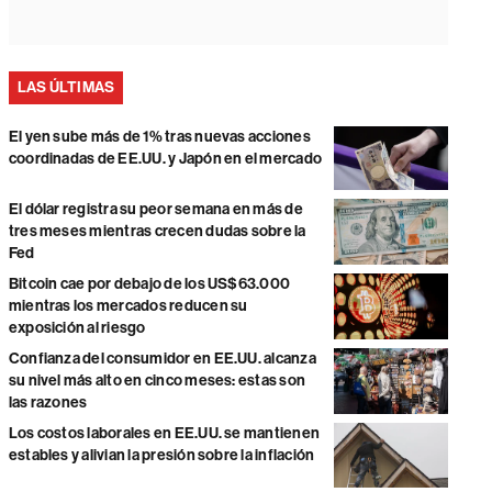
LAS ÚLTIMAS
El yen sube más de 1% tras nuevas acciones
coordinadas de EE.UU. y Japón en el mercado
El dólar registra su peor semana en más de
tres meses mientras crecen dudas sobre la
Fed
Bitcoin cae por debajo de los US$63.000
mientras los mercados reducen su
exposición al riesgo
Confianza del consumidor en EE.UU. alcanza
su nivel más alto en cinco meses: estas son
las razones
Los costos laborales en EE.UU. se mantienen
estables y alivian la presión sobre la inflación