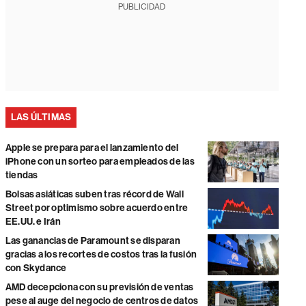
PUBLICIDAD
LAS ÚLTIMAS
Apple se prepara para el lanzamiento del
iPhone con un sorteo para empleados de las
tiendas
Bolsas asiáticas suben tras récord de Wall
Street por optimismo sobre acuerdo entre
EE.UU. e Irán
Las ganancias de Paramount se disparan
gracias a los recortes de costos tras la fusión
con Skydance
AMD decepciona con su previsión de ventas
pese al auge del negocio de centros de datos