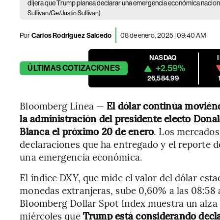
dijera que Trump planea declarar una emergencia económica nacional
Sullivan/Ge/Justin Sullivan)
Por
Carlos Rodríguez Salcedo
08 de enero, 2025 | 09:40 AM
NASDAQ
+2.59%
ÚLTIMAS
COTIZACIONES
26,584.99
Bloomberg Línea —
El dólar continúa moviénd
la administración del presidente electo Dona
Blanca el próximo 20 de enero
. Los mercados
declaraciones que ha entregado y el reporte 
una emergencia económica.
El índice DXY, que mide el valor del dólar es
monedas extranjeras, sube 0,60% a las 08:58 
Bloomberg Dollar Spot Index muestra un alza
miércoles que
Trump está considerando decl