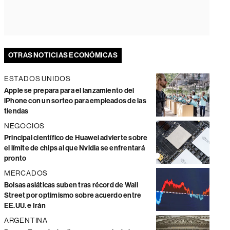
OTRAS NOTICIAS ECONÓMICAS
ESTADOS UNIDOS
Apple se prepara para el lanzamiento del
iPhone con un sorteo para empleados de las
tiendas
NEGOCIOS
Principal científico de Huawei advierte sobre
el límite de chips al que Nvidia se enfrentará
pronto
MERCADOS
Bolsas asiáticas suben tras récord de Wall
Street por optimismo sobre acuerdo entre
EE.UU. e Irán
ARGENTINA