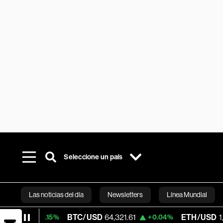
Seleccione un país
Las noticias del día
Newsletters
Línea Mundial
BTC/USD
64,321.61
ETH/USD
1,873.175
.15%
+0.04%
-0
Bloomberg 