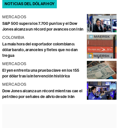
NOTICIAS DEL DÓLAR HOY
MERCADOS
S&P 500 supera los 7.700 puntos y el Dow
Jones alcanza un récord por avances con Irán
COLOMBIA
La mala hora del exportador colombiano:
dólar barato, aranceles y fletes que no dan
tregua
MERCADOS
El yen enfrenta una prueba clave en los 155
por dólar tras la intervención histórica
MERCADOS
Dow Jones alcanza un récord mientras cae el
petróleo por señales de alivio desde Irán