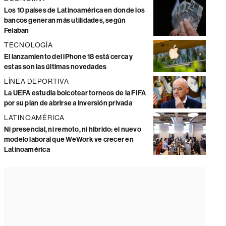
Los 10 países de Latinoamérica en donde los
bancos generan más utilidades, según
Felaban
TECNOLOGÍA
El lanzamiento del iPhone 18 está cerca y
estas son las últimas novedades
LÍNEA DEPORTIVA
La UEFA estudia boicotear torneos de la FIFA
por su plan de abrirse a inversión privada
LATINOAMÉRICA
Ni presencial, ni remoto, ni híbrido: el nuevo
modelo laboral que WeWork ve crecer en
Latinoamérica