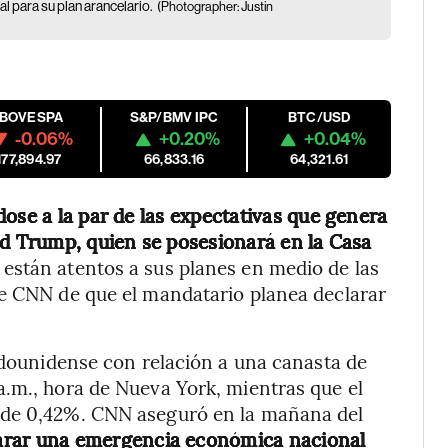
 para su plan arancelario.
(Photographer: Justin
IBOVESPA
S&P/BMV IPC
BTC/USD
-0.06%
+0.20%
+0.04%
177,894.97
66,833.16
64,321.61
ose a la par de las expectativas que genera
ld Trump, quien se posesionará en la Casa
 están atentos a sus planes en medio de las
de CNN de que el mandatario planea declarar
tadounidense con relación a una canasta de
a.m., hora de Nueva York, mientras que el
 de 0,42%. CNN aseguró en la mañana del
arar una emergencia económica nacional