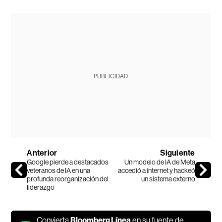
PUBLICIDAD
Anterior
Siguiente
Google pierde a destacados
Un modelo de IA de Meta
veteranos de IA en una
accedió a internet y hackeó
profunda reorganización del
un sistema externo
liderazgo
Convierta
Bloomberg Línea
en su fuente de