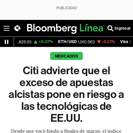
PUBLICIDAD
Ingresar
+0.07%
ETH/USD
-0.27%
Visa
-0
28.93
1,910.563
368.54
MERCADOS
Citi advierte que el
exceso de apuestas
alcistas pone en riesgo a
las tecnológicas de
EE.UU.
Desde que tocó fondo a finales de marzo, el índice