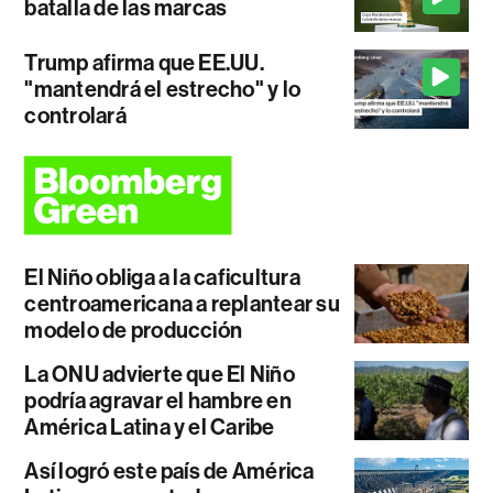
batalla de las marcas
Trump afirma que EE.UU.
"mantendrá el estrecho" y lo
controlará
El Niño obliga a la caficultura
centroamericana a replantear su
modelo de producción
La ONU advierte que El Niño
podría agravar el hambre en
América Latina y el Caribe
Así logró este país de América