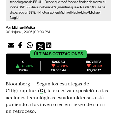
tecnológicas de EE.UU.
Desde que tocó fondo a finales de marzo, el
índice S&P 500 ha subido un 20%, mientras que el Nasdaq 100 se ha
disparado un 33%.
(Photographer: Michael Nagle/Bloo/Michael
Nagle)
Por
Michael Msika
02 de junio, 2026 | 09:00 PM
ÚLTIMAS
COTIZACIONES
C
NASDAQ
IBOVESPA
+0.56%
-0.83%
-0.09%
137.64
26,363.44
177,726.17
Bloomberg — Según los estrategas de
Citigroup Inc. (
), la excesiva exposición a las
C
acciones tecnológicas estadounidenses está
poniendo a los inversores en riesgo de sufrir
un retroceso.