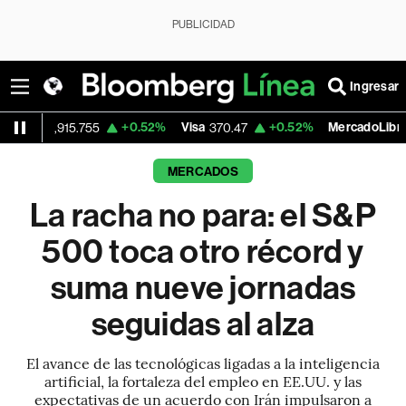
PUBLICIDAD
Ingresar
+0.52%
Visa
+0.52%
MercadoLibre
-5.2
370.47
1,824.26
MERCADOS
La racha no para: el S&P
500 toca otro récord y
suma nueve jornadas
seguidas al alza
El avance de las tecnológicas ligadas a la inteligencia
artificial, la fortaleza del empleo en EE.UU. y las
expectativas de un acuerdo con Irán impulsaron a