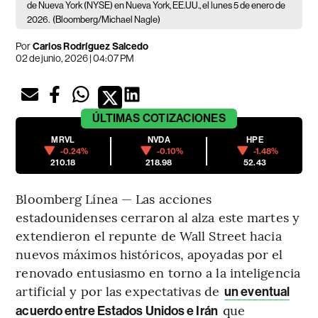
de Nueva York (NYSE) en Nueva York, EE.UU., el lunes 5 de enero de
2026.
(Bloomberg/Michael Nagle)
Por
Carlos Rodríguez Salcedo
02 de junio, 2026 | 04:07 PM
ÚLTIMAS
COTIZACIONES
MRVL
NVDA
HPE
-0.24%
-0.10%
-1.48%
210.18
218.98
52.43
Bloomberg Línea — Las acciones
estadounidenses cerraron al alza este martes y
extendieron el repunte de Wall Street hacia
nuevos máximos históricos, apoyadas por el
renovado entusiasmo en torno a la inteligencia
artificial y por las expectativas de
un eventual
que
acuerdo entre Estados Unidos e Irán