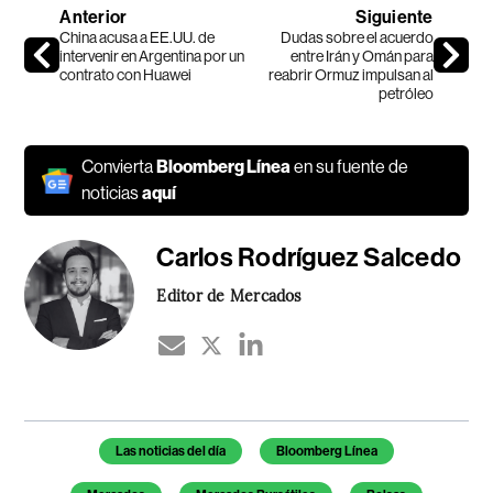
Anterior
Siguiente
China acusa a EE.UU. de
Dudas sobre el acuerdo
intervenir en Argentina por un
entre Irán y Omán para
contrato con Huawei
reabrir Ormuz impulsan al
petróleo
Convierta
Bloomberg Línea
en su fuente de
noticias
aquí
Carlos Rodríguez Salcedo
Editor de Mercados
Temas de este artículo
Las noticias del día
Bloomberg Línea