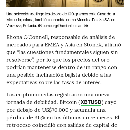
Una selección de lingotes de oro de 100 gramos en la Casa de la
Moneda polaca, también conocida como Mennica Polska SA, en
Varsovia, Polonia.
(Bloomberg/Damian Lemanski)
Rhona O’Connell, responsable de análisis de
mercados para EMEA y Asia en StoneX, afirmó
que “las cuestiones fundamentales siguen sin
resolverse”, por lo que los precios del oro
podrían mantenerse dentro de un rango con
una posible inclinación bajista debido a las
expectativas sobre las tasas de interés.
Las criptomonedas registraron una nueva
jornada de debilidad. Bitcoin (
) cayó
XBTUSD
por debajo de US$70.000 y acumula una
pérdida de 36% en los últimos doce meses. El
retroceso coincidió con salidas de capital de