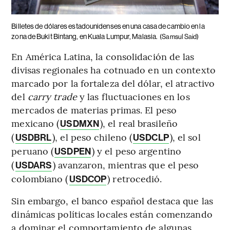
Billetes de dólares estadounidenses en una casa de cambio en la
zona de Bukit Bintang, en Kuala Lumpur, Malasia.
(Samsul Said)
En América Latina, la consolidación de las
divisas regionales ha cotnuado en un contexto
marcado por la fortaleza del dólar, el atractivo
del
carry trade
y las fluctuaciones en los
mercados de materias primas. El peso
mexicano (
), el real brasileño
USDMXN
(
), el peso chileno (
), el sol
USDBRL
USDCLP
peruano (
) y el peso argentino
USDPEN
(
) avanzaron, mientras que el peso
USDARS
colombiano (
) retrocedió.
USDCOP
Sin embargo, el banco español destaca que las
dinámicas políticas locales están comenzando
a dominar el comportamiento de algunas