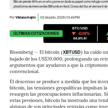
Bitcoin pierde 36% en un año y pone en duda su papel como refugio contra 
plataforma de intercambio Bithumb en Seúl, Corea del Sur, el viernes 6 de
Por
Vildana Hajric
02 de junio, 2026 | 01:49 PM
BTC/USD
-0.19%
ÚLTIMAS
COTIZACIONES
64,911.41
Bloomberg — El bitcoin (
) ha caído u
XBTUSD
bajado de los US$70.000, prolongando un retr
argumentos que ayudaron a que la criptomoned
convencional.
El descenso se produce a medida que los inver
bitcoin, las tensiones geopolíticas impulsan l
resurgen las preocupaciones inflacionarias. S
estas presiones, bitcoin ha mostrado una tend
algunas de sus principales ventajas como inve