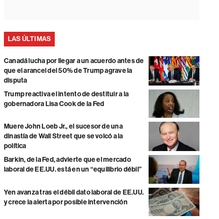
LAS ÚLTIMAS
Canadá lucha por llegar a un acuerdo antes de
que el arancel del 50% de Trump agrave la
disputa
Trump reactiva el intento de destituir a la
gobernadora Lisa Cook de la Fed
Muere John Loeb Jr., el sucesor de una
dinastía de Wall Street que se volcó a la
política
Barkin, de la Fed, advierte que el mercado
laboral de EE.UU. está en un “equilibrio débil”
Yen avanza tras el débil dato laboral de EE.UU.
y crece la alerta por posible intervención