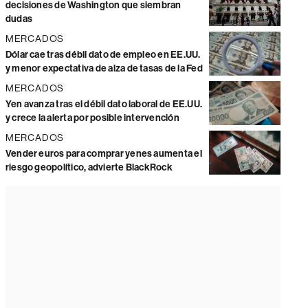
decisiones de Washington que siembran
dudas
MERCADOS
Dólar cae tras débil dato de empleo en EE.UU.
y menor expectativa de alza de tasas de la Fed
MERCADOS
Yen avanza tras el débil dato laboral de EE.UU.
y crece la alerta por posible intervención
MERCADOS
Vender euros para comprar yenes aumenta el
riesgo geopolítico, advierte BlackRock