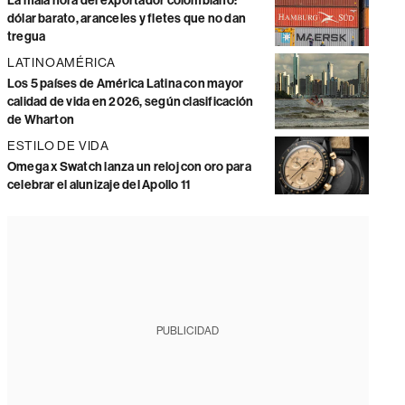
La mala hora del exportador colombiano:
dólar barato, aranceles y fletes que no dan
tregua
LATINOAMÉRICA
Los 5 países de América Latina con mayor
calidad de vida en 2026, según clasificación
de Wharton
ESTILO DE VIDA
Omega x Swatch lanza un reloj con oro para
celebrar el alunizaje del Apollo 11
PUBLICIDAD