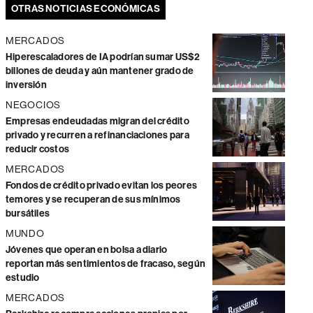
OTRAS NOTICIAS ECONÓMICAS
MERCADOS
Hiperescaladores de IA podrían sumar US$2
billones de deuda y aún mantener grado de
inversión
NEGOCIOS
Empresas endeudadas migran del crédito
privado y recurren a refinanciaciones para
reducir costos
MERCADOS
Fondos de crédito privado evitan los peores
temores y se recuperan de sus mínimos
bursátiles
MUNDO
Jóvenes que operan en bolsa a diario
reportan más sentimientos de fracaso, según
estudio
MERCADOS