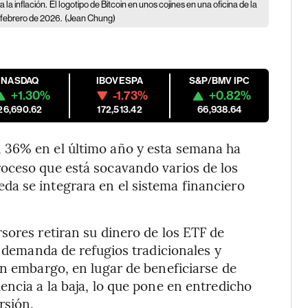
la inflación.
El logotipo de Bitcoin en unos cojines en una oficina de la
 febrero de 2026.
(Jean Chung)
NASDAQ
IBOVESPA
S&P/BMV IPC
+1.30%
-1.73%
+0.82%
26,690.62
172,513.42
66,938.64
n 36% en el último año y esta semana ha
oceso que está socavando varios de los
a se integrara en el sistema financiero
sores retiran su dinero de los ETF de
a demanda de refugios tradicionales y
in embargo, en lugar de beneficiarse de
encia a la baja, lo que pone en entredicho
rsión.