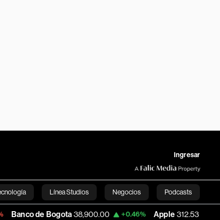
Ingresar
ecnología
Línea Studios
Negocios
Podcasts
de Bogota
38,900.00
Apple
312.53
USD
+0.46%
+0.51%
English