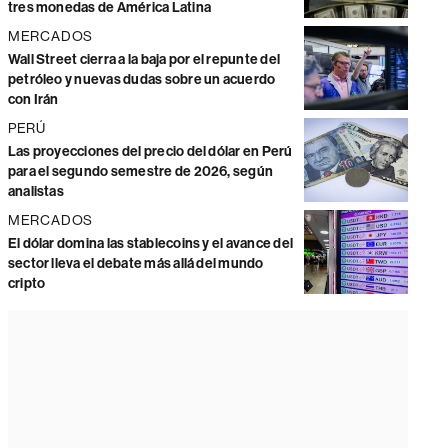
tres monedas de América Latina
MERCADOS
Wall Street cierra a la baja por el repunte del
petróleo y nuevas dudas sobre un acuerdo
con Irán
PERÚ
Las proyecciones del precio del dólar en Perú
para el segundo semestre de 2026, según
analistas
MERCADOS
El dólar domina las stablecoins y el avance del
sector lleva el debate más allá del mundo
cripto