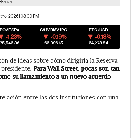
de 1951.
rero, 2026 | 08:00 PM
IBOVESPA
S&P/BMV IPC
BTC/USD
-1.23%
-0.19%
-0.18%
175,546.36
66,396.15
64,278.84
n de ideas sobre cómo dirigiría la Reserva
 presidente.
Para Wall Street, pocas son tan
como su llamamiento a un nuevo acuerdo
relación entre las dos instituciones con una