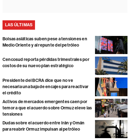
LAS ÚLTIMAS
Bolsas asiáticas suben pese a tensiones en
Medio Oriente y al repunte del petróleo
Cencosud reporta pérdidas trimestrales por
costos de su nuevo plan estratégico
Presidente del BCRA dice que no ve
necesaria una baja de encajes para reactivar
el crédito
Activos de mercados emergentes caen por
temor a que el acuerdo sobre Ormuz eleve las
tensiones
Dudas sobre el acuerdo entre Irán y Omán
para reabrir Ormuz impulsan al petróleo