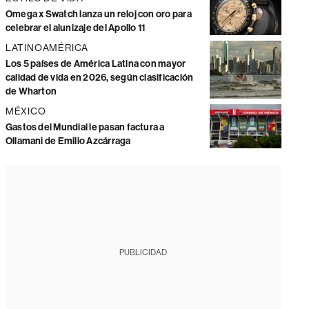
Omega x Swatch lanza un reloj con oro para
celebrar el alunizaje del Apollo 11
LATINOAMÉRICA
Los 5 países de América Latina con mayor
calidad de vida en 2026, según clasificación
de Wharton
MÉXICO
Gastos del Mundial le pasan factura a
Ollamani de Emilio Azcárraga
PUBLICIDAD