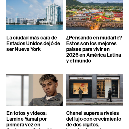
La ciudad más cara de
¿Pensando en mudarte?
Estados Unidos dejó de
Estos son los mejores
ser Nueva York
países para vivir en
2026 en América Latina
y el mundo
En fotos y videos:
Chanel supera a rivales
Lamine Yamal por
del lujo con crecimiento
primera vez en
de dos dígitos,