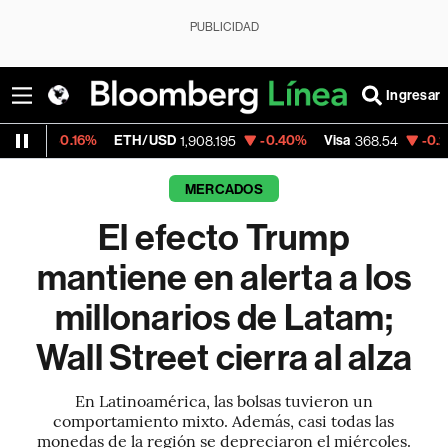
PUBLICIDAD
Ingresar
%
ETH/USD
-0.40%
Visa
-0.28%
Mercado
1,908.195
368.54
MERCADOS
El efecto Trump
mantiene en alerta a los
millonarios de Latam;
Wall Street cierra al alza
En Latinoamérica, las bolsas tuvieron un
comportamiento mixto. Además, casi todas las
monedas de la región se depreciaron el miércoles.