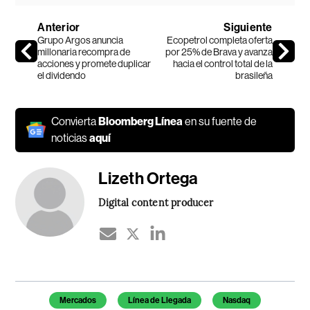
Anterior
Siguiente
Grupo Argos anuncia
Ecopetrol completa oferta
millonaria recompra de
por 25% de Brava y avanza
acciones y promete duplicar
hacia el control total de la
el dividendo
brasileña
Convierta
Bloomberg Línea
en su fuente de
noticias
aquí
Lizeth Ortega
Digital content producer
Temas de este artículo
Mercados
Línea de Llegada
Nasdaq