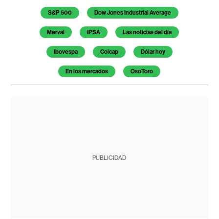
S&P 500
Dow Jones Industrial Average
Merval
IPSA
Las noticias del día
Ibovespa
Colcap
Dólar hoy
En los mercados
OsoToro
PUBLICIDAD