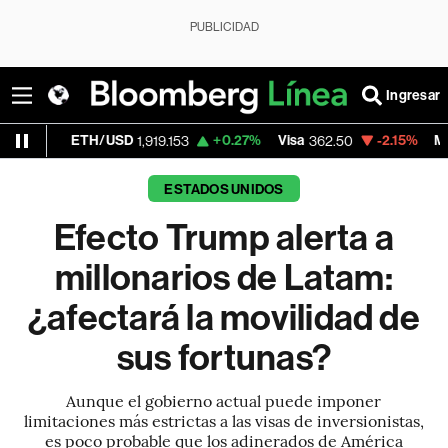
PUBLICIDAD
Ingresar
TH/USD
+0.27%
Visa
-2.15%
MercadoLibre
1,919.153
362.50
ESTADOS UNIDOS
Efecto Trump alerta a
millonarios de Latam:
¿afectará la movilidad de
sus fortunas?
Aunque el gobierno actual puede imponer
limitaciones más estrictas a las visas de inversionistas,
es poco probable que los adinerados de América