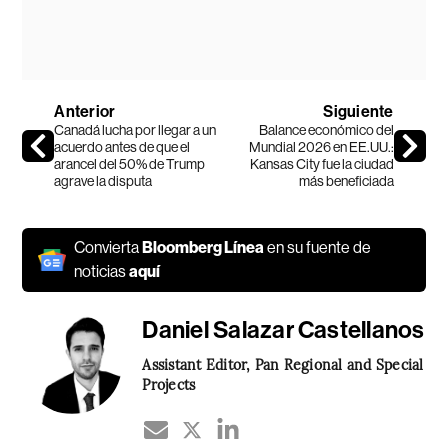
Anterior
Siguiente
Canadá lucha por llegar a un
Balance económico del
acuerdo antes de que el
Mundial 2026 en EE.UU.:
arancel del 50% de Trump
Kansas City fue la ciudad
agrave la disputa
más beneficiada
Convierta
Bloomberg Línea
en su fuente de
noticias
aquí
Daniel Salazar Castellanos
Assistant Editor, Pan Regional and Special
Projects