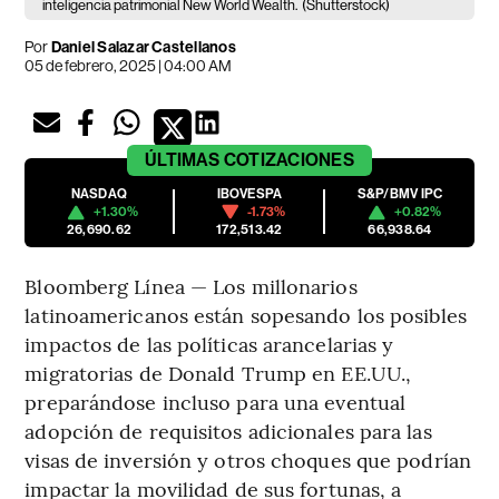
inteligencia patrimonial New World Wealth.
(Shutterstock)
Por
Daniel Salazar Castellanos
05 de febrero, 2025 | 04:00 AM
ÚLTIMAS
COTIZACIONES
NASDAQ
IBOVESPA
S&P/BMV IPC
+1.30%
-1.73%
+0.82%
26,690.62
172,513.42
66,938.64
Bloomberg Línea — Los millonarios
latinoamericanos están sopesando los posibles
impactos de las políticas arancelarias y
migratorias de Donald Trump en EE.UU.,
preparándose incluso para una eventual
adopción de requisitos adicionales para las
visas de inversión y otros choques que podrían
impactar la movilidad de sus fortunas, a