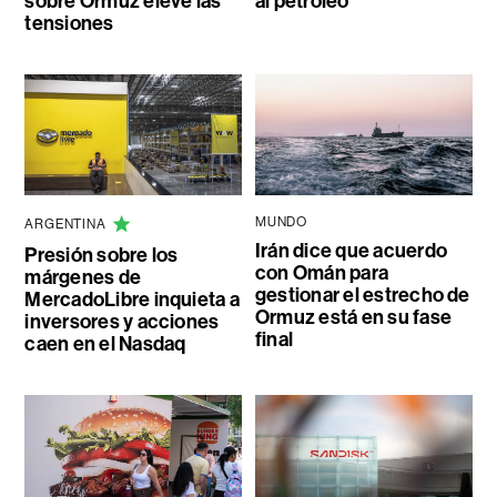
sobre Ormuz eleve las
al petróleo
tensiones
MUNDO
ARGENTINA
Irán dice que acuerdo
Presión sobre los
con Omán para
márgenes de
gestionar el estrecho de
MercadoLibre inquieta a
Ormuz está en su fase
inversores y acciones
final
caen en el Nasdaq