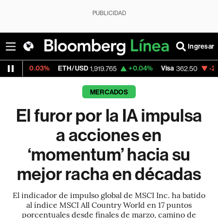
PUBLICIDAD
Ingresar
03%
ETH/USD
+0.04%
Visa
-2.15%
Merca
1,919.765
362.50
MERCADOS
El furor por la IA impulsa
a acciones en
‘momentum’ hacia su
mejor racha en décadas
El indicador de impulso global de MSCI Inc. ha batido
al índice MSCI All Country World en 17 puntos
porcentuales desde finales de marzo, camino de