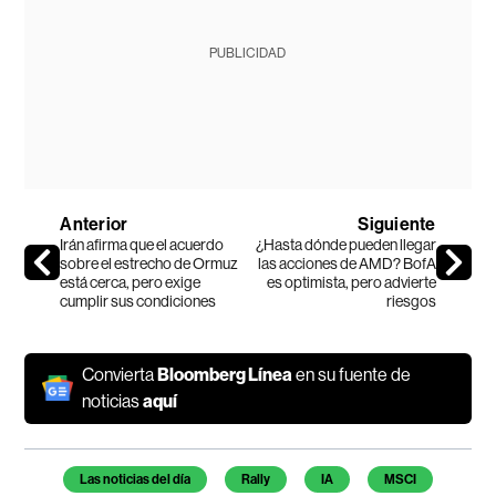
PUBLICIDAD
Anterior
Siguiente
Irán afirma que el acuerdo
¿Hasta dónde pueden llegar
sobre el estrecho de Ormuz
las acciones de AMD? BofA
está cerca, pero exige
es optimista, pero advierte
cumplir sus condiciones
riesgos
Convierta
Bloomberg Línea
en su fuente de
noticias
aquí
Temas de este artículo
Las noticias del día
Rally
IA
MSCI