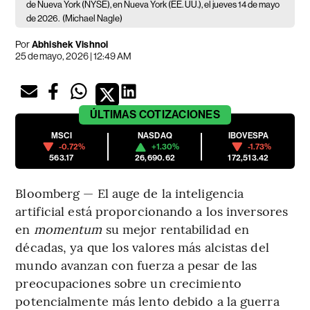
de Nueva York (NYSE), en Nueva York (EE. UU.), el jueves 14 de mayo
de 2026.
(Michael Nagle)
Por
Abhishek Vishnoi
25 de mayo, 2026 | 12:49 AM
ÚLTIMAS
COTIZACIONES
MSCI
NASDAQ
IBOVESPA
-0.72%
+1.30%
-1.73%
563.17
26,690.62
172,513.42
Bloomberg — El auge de la inteligencia
artificial está proporcionando a los inversores
en
momentum
su mejor rentabilidad en
décadas, ya que los valores más alcistas del
mundo avanzan con fuerza a pesar de las
preocupaciones sobre un crecimiento
potencialmente más lento debido a la guerra