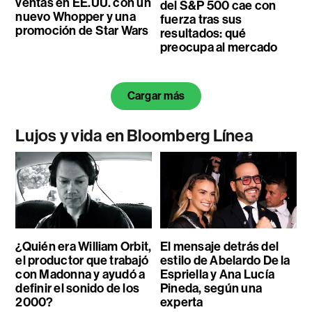
ventas en EE.UU. con un
del S&P 500 cae con
nuevo Whopper y una
fuerza tras sus
promoción de Star Wars
resultados: qué
preocupa al mercado
Cargar más
Lujos y vida en Bloomberg Línea
¿Quién era William Orbit,
El mensaje detrás del
el productor que trabajó
estilo de Abelardo De la
con Madonna y ayudó a
Espriella y Ana Lucía
definir el sonido de los
Pineda, según una
2000?
experta