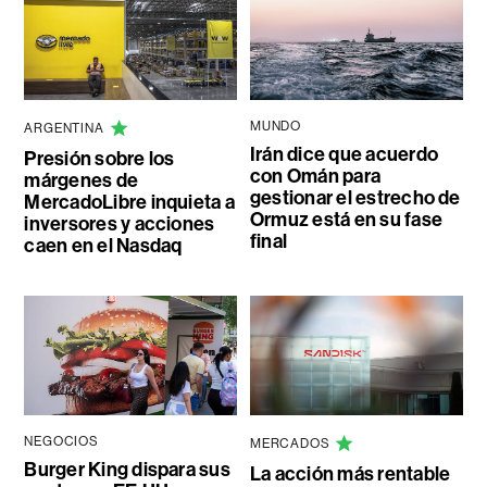
MUNDO
ARGENTINA
Irán dice que acuerdo
Presión sobre los
con Omán para
márgenes de
gestionar el estrecho de
MercadoLibre inquieta a
Ormuz está en su fase
inversores y acciones
final
caen en el Nasdaq
NEGOCIOS
MERCADOS
Burger King dispara sus
La acción más rentable