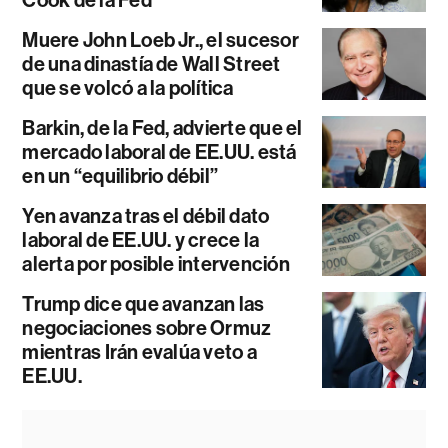
Cook de la Fed
Muere John Loeb Jr., el sucesor
de una dinastía de Wall Street
que se volcó a la política
Barkin, de la Fed, advierte que el
mercado laboral de EE.UU. está
en un “equilibrio débil”
Yen avanza tras el débil dato
laboral de EE.UU. y crece la
alerta por posible intervención
Trump dice que avanzan las
negociaciones sobre Ormuz
mientras Irán evalúa veto a
EE.UU.