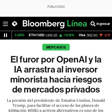
PUBLICIDAD
Ingresar
%
ETH/USD
+0.12%
Visa
-2.15%
MercadoLi
1,916.32
362.50
MERCADOS
El furor por OpenAI y la
IA arrastra al inversor
minorista hacia riesgos
de mercados privados
La presión del presidente de Estados Unidos, Donald
Trump, para facilitar el acceso de los planes de
jubilación 401(k) a activos alternativos es uno de los