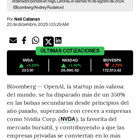
ordenador portátil en Riga, Letonia, el viernes 16 de agosto de 2024.
(Bloomberg/Andrey Rudakov)
Por
Neil Callanan
22 de diciembre, 2025 | 03:29 AM
ÚLTIMAS
COTIZACIONES
NVDA
NASDAQ
IBOVESPA
+2.25%
+1.30%
-1.73%
223.91
26,690.62
172,513.42
Bloomberg — OpenAI, la startup más valiosa
del mundo, se ha disparado más de un 350%
en las bolsas secundarias desde principios del
año pasado, superando con creces a empresas
como Nvidia Corp. (
), la favorita del
NVDA
mercado bursátil, y contribuyendo a que las
empresas privadas se conviertan en lo más