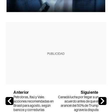
PUBLICIDAD
Anterior
Siguiente
Petrobras, Itaú y Vale:
Canadá lucha por llegar a un
acciones recomendadas en
acuerdo antes de que el
Brasil para agosto, según
arancel del 50% de Trump
bancos y corredurías
agrave la disputa