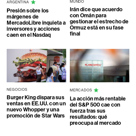
MUNDO
ARGENTINA
Irán dice que acuerdo
Presión sobre los
con Omán para
márgenes de
gestionar el estrecho de
MercadoLibre inquieta a
Ormuz está en su fase
inversores y acciones
final
caen en el Nasdaq
NEGOCIOS
MERCADOS
Burger King dispara sus
La acción más rentable
ventas en EE.UU. con un
del S&P 500 cae con
nuevo Whopper y una
fuerza tras sus
promoción de Star Wars
resultados: qué
preocupa al mercado