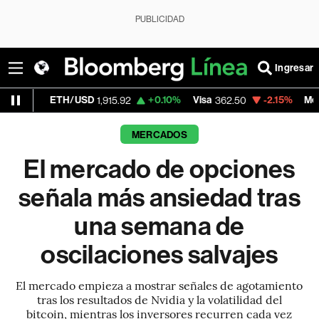
PUBLICIDAD
Ingresar
H/USD
+0.10%
Visa
-2.15%
MercadoLibre
1,915.92
362.50
1,
MERCADOS
El mercado de opciones
señala más ansiedad tras
una semana de
oscilaciones salvajes
El mercado empieza a mostrar señales de agotamiento
tras los resultados de Nvidia y la volatilidad del
bitcoin, mientras los inversores recurren cada vez