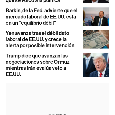
que se volcó a la política
Barkin, de la Fed, advierte que el
mercado laboral de EE.UU. está
en un “equilibrio débil”
Yen avanza tras el débil dato
laboral de EE.UU. y crece la
alerta por posible intervención
Trump dice que avanzan las
negociaciones sobre Ormuz
mientras Irán evalúa veto a
EE.UU.