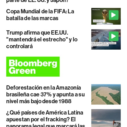
parte de EE. UU. y Japón?
Copa Mundial de la FIFA: La
batalla de las marcas
Trump afirma que EE.UU.
"mantendrá el estrecho" y lo
controlará
Deforestación en la Amazonía
brasileña cae 37% y apunta a su
nivel más bajo desde 1988
¿Qué países de América Latina
apuestan por el fracking? El
panorama legal que marcará las