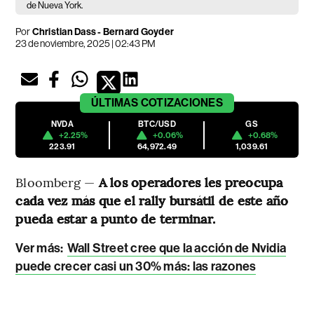
de Nueva York.
Por
Christian Dass - Bernard Goyder
23 de noviembre, 2025 | 02:43 PM
ÚLTIMAS
COTIZACIONES
NVDA
BTC/USD
GS
+2.25%
+0.06%
+0.68%
223.91
64,972.49
1,039.61
Bloomberg —
A los operadores les preocupa
cada vez más que el rally bursátil de este año
pueda estar a punto de terminar.
Ver más:
Wall Street cree que la acción de Nvidia
puede crecer casi un 30% más: las razones