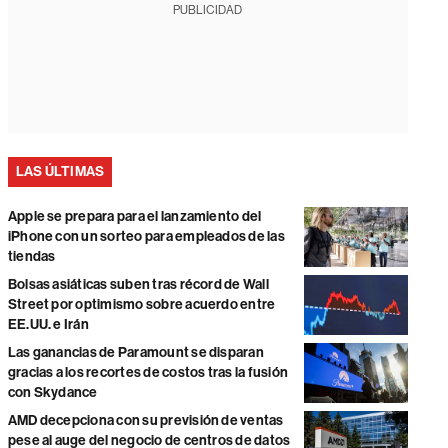
PUBLICIDAD
LAS ÚLTIMAS
Apple se prepara para el lanzamiento del
iPhone con un sorteo para empleados de las
tiendas
Bolsas asiáticas suben tras récord de Wall
Street por optimismo sobre acuerdo entre
EE.UU. e Irán
Las ganancias de Paramount se disparan
gracias a los recortes de costos tras la fusión
con Skydance
AMD decepciona con su previsión de ventas
pese al auge del negocio de centros de datos