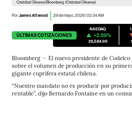
Cristóbal Olivares/Bloomberg
(Cristobal Olivares)
Por
James Attwood
29 de mayo, 2026 | 02:34 AM
NASDAQ
+2.59%
ÚLTIMAS
COTIZACIONES
26,584.99
Bloomberg — El nuevo presidente de Codelco s
sobre el volumen de producción en su primera 
gigante cuprífera estatal chilena.
“Nuestro mandato no es producir por producir,
rentable”, dijo Bernardo Fontaine en un comun