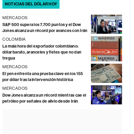
NOTICIAS DEL DÓLAR HOY
MERCADOS
S&P 500 supera los 7.700 puntos y el Dow
Jones alcanza un récord por avances con Irán
COLOMBIA
La mala hora del exportador colombiano:
dólar barato, aranceles y fletes que no dan
tregua
MERCADOS
El yen enfrenta una prueba clave en los 155
por dólar tras la intervención histórica
MERCADOS
Dow Jones alcanza un récord mientras cae el
petróleo por señales de alivio desde Irán