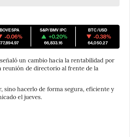
IBOVESPA
S&P/BMV IPC
BTC/USD
-0.06%
+0.20%
-0.38%
177,894.97
66,833.16
64,050.27
eñaló un cambio hacia la rentabilidad por
reunión de directorio al frente de la
 sino hacerlo de forma segura, eficiente y
icado el jueves.