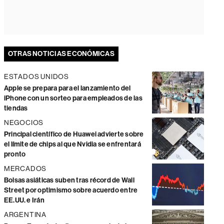
OTRAS NOTICIAS ECONÓMICAS
ESTADOS UNIDOS
Apple se prepara para el lanzamiento del
iPhone con un sorteo para empleados de las
tiendas
NEGOCIOS
Principal científico de Huawei advierte sobre
el límite de chips al que Nvidia se enfrentará
pronto
MERCADOS
Bolsas asiáticas suben tras récord de Wall
Street por optimismo sobre acuerdo entre
EE.UU. e Irán
ARGENTINA