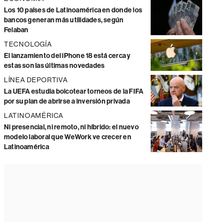
Los 10 países de Latinoamérica en donde los
bancos generan más utilidades, según
Felaban
TECNOLOGÍA
El lanzamiento del iPhone 18 está cerca y
estas son las últimas novedades
LÍNEA DEPORTIVA
La UEFA estudia boicotear torneos de la FIFA
por su plan de abrirse a inversión privada
LATINOAMÉRICA
Ni presencial, ni remoto, ni híbrido: el nuevo
modelo laboral que WeWork ve crecer en
Latinoamérica