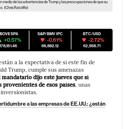
 en medio de las advertencias de Trump y las preocupaciones de que su
o.
(Chris Ratcliffe)
IBOVESPA
S&P/BMV IPC
BTC/USD
+0.57%
-0.61%
-2.72%
178,161.46
66,882.12
62,958.71
án a la expectativa de si este fin de
nald Trump, cumple sus amenazas
 mandatario dijo este jueves que sí
 provenientes de esos países
, unas
 inversionistas.
rtidumbre a las empresas de EE.UU.: ¿están