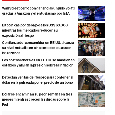
Wall Street cerró con ganancias un julio volátil
gracias a Amazon y el entusiasmo por la IA
Bitcoin cae por debajo de los US$63.000
mientras los mercados reducen su
exposición al riesgo
Confianza del consumidor en EE.UU. alcanza
su nivel más alto en cinco meses: estas son
las razones
Los costos laborales en EE.UU. se mantienen
estables y alivian la presión sobre la inflación
Detectan ventas del Tesoro para contener al
dólar en la pulseada por el precio de un bono
Dólar se encamina a su peor semana en tres
meses mientras crecen las dudas sobre la
Fed