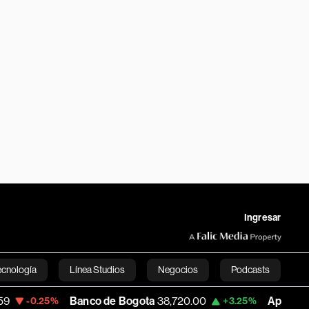
Ingresar
ecnología
Línea Studios
Negocios
Podcasts
Banco de Bogota
38,720.00
Apple
308.63
5%
+3.25%
-
English