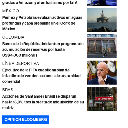
gracias a Amazon y el entusiasmo por la IA
MÉXICO
Pemex y Petrobras evalúan activos en aguas
profundas y capa presalina en el Golfo de
México
COLOMBIA
Banco de la República iniciará un programa de
acumulación de reservas por hasta
US$4.000 millones
LÍNEA DEPORTIVA
Ejecutivo de la FIFA cuestiona plan de
Infantino de vender acciones de una unidad
comercial
BRASIL
Acciones de Santander Brasil se disparan
hasta 13,9% tras la oferta de adquisición de su
matriz
OPINIÓN BLOOMBERG