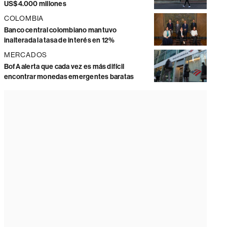
US$4.000 millones
COLOMBIA
Banco central colombiano mantuvo
inalterada la tasa de interés en 12%
MERCADOS
BofA alerta que cada vez es más difícil
encontrar monedas emergentes baratas