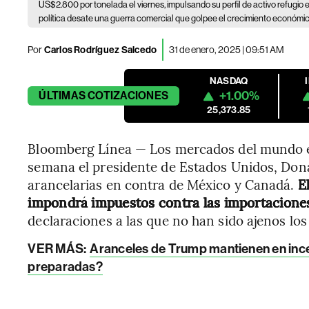
US$2.800 por tonelada el viernes, impulsando su perfil de activo refugio
política desate una guerra comercial que golpee el crecimiento económic
Por
Carlos Rodríguez Salcedo
31 de enero, 2025 | 09:51 AM
NASDAQ
+1.00%
ÚLTIMAS
COTIZACIONES
25,373.85
Bloomberg Línea — Los mercados del mundo est
semana el presidente de Estados Unidos, Do
arancelarias en contra de México y Canadá.
El
impondrá impuestos contra las importaciones
declaraciones a las que no han sido ajenos los
VER MÁS:
Aranceles de Trump mantienen en ince
preparadas?