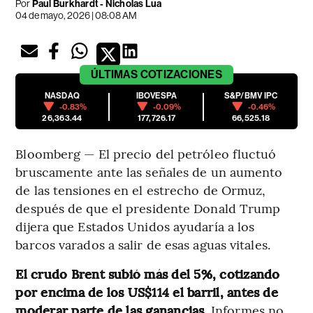
Por
Paul Burkhardt - Nicholas Lua
04 de mayo, 2026 | 08:08 AM
ÚLTIMAS
COTIZACIONES
NASDAQ
IBOVESPA
S&P/BMV IPC
-0.83%
-0.09%
-0.46%
26,363.44
177,726.17
66,525.18
Bloomberg — El precio del petróleo fluctuó
bruscamente ante las señales de un aumento
de las tensiones en el estrecho de Ormuz,
después de que el presidente Donald Trump
dijera que Estados Unidos ayudaría a los
barcos varados a salir de esas aguas vitales.
El crudo Brent subió más del 5%, cotizando
por encima de los US$114 el barril, antes de
moderar parte de las ganancias.
Informes no