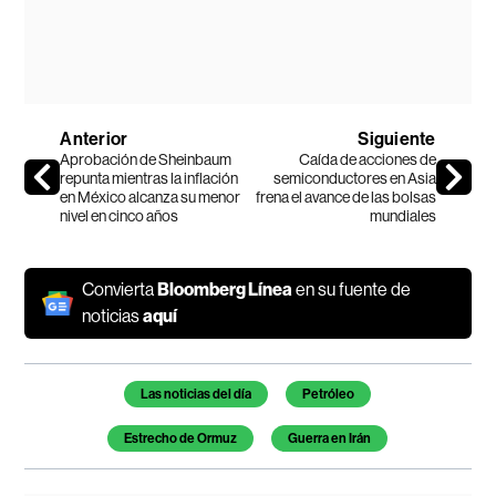
Anterior
Siguiente
Aprobación de Sheinbaum
Caída de acciones de
repunta mientras la inflación
semiconductores en Asia
en México alcanza su menor
frena el avance de las bolsas
nivel en cinco años
mundiales
Convierta
Bloomberg Línea
en su fuente de
noticias
aquí
Temas de este artículo
Las noticias del día
Petróleo
Estrecho de Ormuz
Guerra en Irán