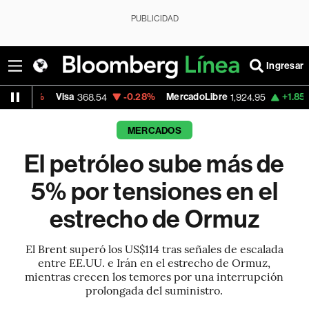
PUBLICIDAD
Ingresar
Visa
-0.28%
MercadoLibre
+1.85%
Banco de
368.54
1,924.95
MERCADOS
El petróleo sube más de
5% por tensiones en el
estrecho de Ormuz
El Brent superó los US$114 tras señales de escalada
entre EE.UU. e Irán en el estrecho de Ormuz,
mientras crecen los temores por una interrupción
prolongada del suministro.