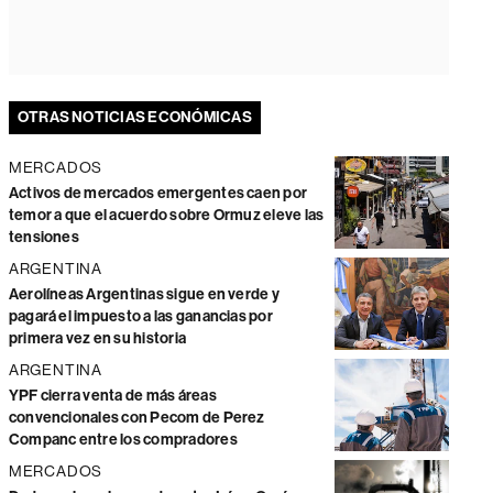
OTRAS NOTICIAS ECONÓMICAS
MERCADOS
Activos de mercados emergentes caen por
temor a que el acuerdo sobre Ormuz eleve las
tensiones
ARGENTINA
Aerolíneas Argentinas sigue en verde y
pagará el impuesto a las ganancias por
primera vez en su historia
ARGENTINA
YPF cierra venta de más áreas
convencionales con Pecom de Perez
Companc entre los compradores
MERCADOS