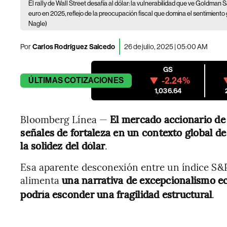
El rally de Wall Street desafía al dólar: la vulnerabilidad que ve Goldman 
euro en 2025, reflejo de la preocupación fiscal que domina el sentimiento 
Nagle)
Por
Carlos Rodríguez Salcedo
26 de julio, 2025 | 05:00 AM
GS
-2.24%
ÚLTIMAS
COTIZACIONES
1,036.64
Bloomberg Línea —
El mercado accionario d
señales de fortaleza en un contexto global de
la solidez del dólar
.
Esa aparente desconexión entre un índice S&
alimenta
una narrativa de excepcionalismo 
podría esconder una fragilidad estructural
.