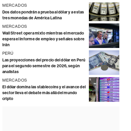
MERCADOS
Dos datos pondrán a prueba al dólar y a estas
tres monedas de América Latina
MERCADOS
Wall Street opera mixto mientras el mercado
espera el informe de empleo y señales sobre
Irán
PERÚ
Las proyecciones del precio del dólar en Perú
para el segundo semestre de 2026, según
analistas
MERCADOS
El dólar domina las stablecoins y el avance del
sector lleva el debate más allá del mundo
cripto