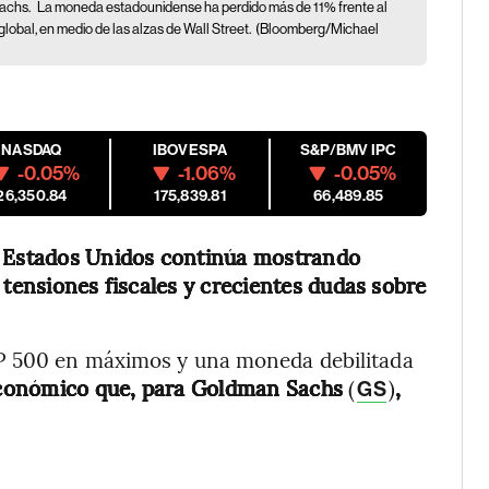
Sachs.
La moneda estadounidense ha perdido más de 11% frente al
global, en medio de las alzas de Wall Street.
(Bloomberg/Michael
NASDAQ
IBOVESPA
S&P/BMV IPC
-0.05%
-1.06%
-0.05%
26,350.84
175,839.81
66,489.85
e Estados Unidos continúa mostrando
 tensiones fiscales y crecientes dudas sobre
P 500 en máximos y una moneda debilitada
económico que, para Goldman Sachs
(
)
,
GS