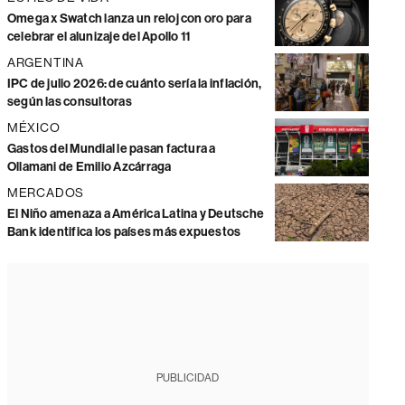
Omega x Swatch lanza un reloj con oro para
celebrar el alunizaje del Apollo 11
ARGENTINA
IPC de julio 2026: de cuánto sería la inflación,
según las consultoras
MÉXICO
Gastos del Mundial le pasan factura a
Ollamani de Emilio Azcárraga
MERCADOS
El Niño amenaza a América Latina y Deutsche
Bank identifica los países más expuestos
PUBLICIDAD