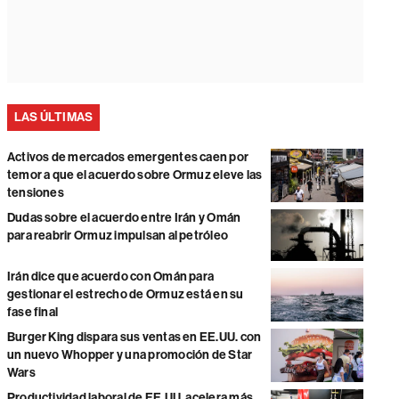
LAS ÚLTIMAS
Activos de mercados emergentes caen por
temor a que el acuerdo sobre Ormuz eleve las
tensiones
Dudas sobre el acuerdo entre Irán y Omán
para reabrir Ormuz impulsan al petróleo
Irán dice que acuerdo con Omán para
gestionar el estrecho de Ormuz está en su
fase final
Burger King dispara sus ventas en EE.UU. con
un nuevo Whopper y una promoción de Star
Wars
Productividad laboral de EE.UU. acelera más