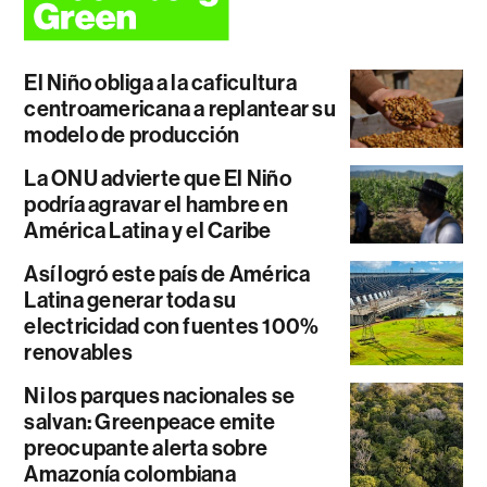
El Niño obliga a la caficultura
centroamericana a replantear su
modelo de producción
La ONU advierte que El Niño
podría agravar el hambre en
América Latina y el Caribe
Así logró este país de América
Latina generar toda su
electricidad con fuentes 100%
renovables
Ni los parques nacionales se
salvan: Greenpeace emite
preocupante alerta sobre
Amazonía colombiana