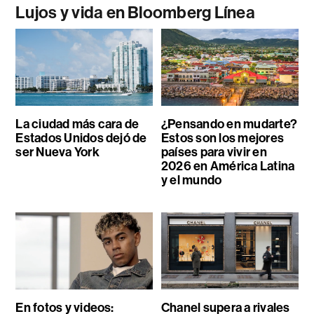
Lujos y vida en Bloomberg Línea
La ciudad más cara de
¿Pensando en mudarte?
Estados Unidos dejó de
Estos son los mejores
ser Nueva York
países para vivir en
2026 en América Latina
y el mundo
En fotos y videos:
Chanel supera a rivales