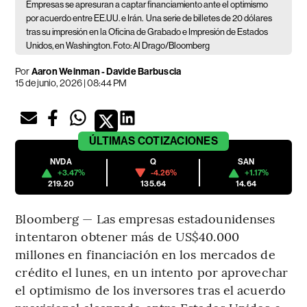
Empresas se apresuran a captar financiamiento ante el optimismo
por acuerdo entre EE.UU. e Irán.
Una serie de billetes de 20 dólares
tras su impresión en la Oficina de Grabado e Impresión de Estados
Unidos, en Washington. Foto: Al Drago/Bloomberg
Por
Aaron Weinman - Davide Barbuscia
15 de junio, 2026 | 08:44 PM
ÚLTIMAS
COTIZACIONES
NVDA
Q
SAN
+3.47%
-4.26%
+1.17%
219.20
135.64
14.64
Bloomberg — Las empresas estadounidenses
intentaron obtener más de US$40.000
millones en financiación en los mercados de
crédito el lunes, en un intento por aprovechar
el optimismo de los inversores tras el acuerdo