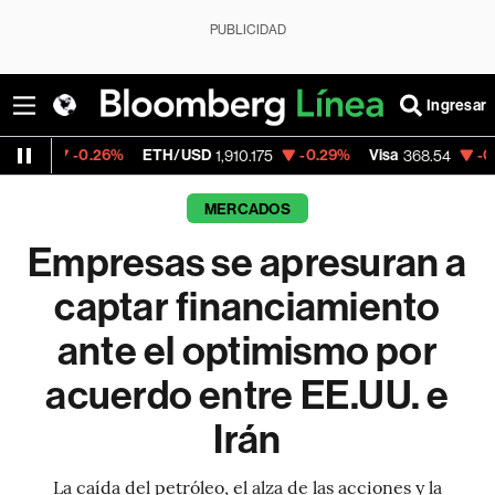
PUBLICIDAD
Ingresar
.26%
ETH/USD
-0.29%
Visa
-0.28%
Merca
1,910.175
368.54
MERCADOS
Empresas se apresuran a
captar financiamiento
ante el optimismo por
acuerdo entre EE.UU. e
Irán
La caída del petróleo, el alza de las acciones y la