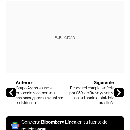
PUBLICIDAD
Anterior
Siguiente
Grupo Argos anuncia
Ecopetrol completa oferta
millonaria recompra de
por 25% de Brava y avanza
acciones y promete duplicar
hacia el control total de la
el dividendo
brasileña
Convierta
Bloomberg Línea
en su fuente de
noticias
aquí