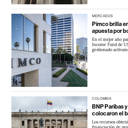
MERCADOS
Pimco brilla e
apuesta por b
En el mejor año pa
Income Fund de US$
gestionado activam
COLOMBIA
BNP Paribas y
colocaron el b
Los recursos obteni
financiación de pro