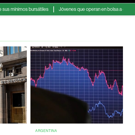
s bursátiles
Jóvenes que operan en bolsa a diario reportan má
ARGENTINA