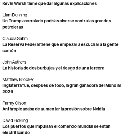
Kevin Warsh tiene que dar algunas explicaciones
Liam Denning
Un Trump acorralado podría volverse contra las grandes
petroleras
Claudia Sahm
La Reserva Federal tiene que empezar a escuchar a la gente
común
John Authers
La historia de dos burbujas y el riesgo de una tercera
Matthew Brooker
Inglaterra fue, después de todo, la gran ganadora del Mundial
2026
Parmy Olson
Anthropic acaba de aumentar la presión sobre Nvidia
David Fickling
Los puertos que impulsan el comercio mundial se están
electrificando