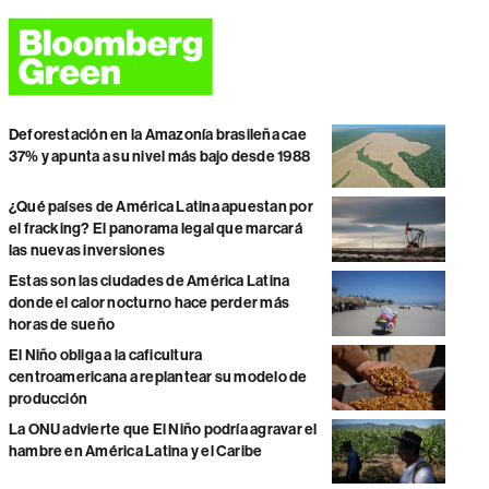
Deforestación en la Amazonía brasileña cae
37% y apunta a su nivel más bajo desde 1988
¿Qué países de América Latina apuestan por
el fracking? El panorama legal que marcará
las nuevas inversiones
Estas son las ciudades de América Latina
donde el calor nocturno hace perder más
horas de sueño
El Niño obliga a la caficultura
centroamericana a replantear su modelo de
producción
La ONU advierte que El Niño podría agravar el
hambre en América Latina y el Caribe