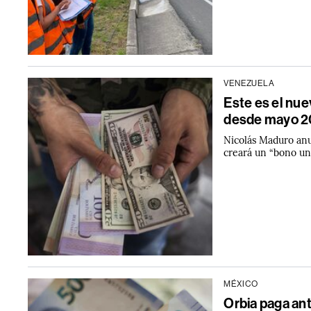
VENEZUELA
Este es el nu
desde mayo 
Nicolás Maduro anun
creará un “bono uni
MÉXICO
Orbia paga a