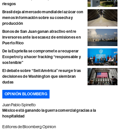
riesgos
Brasil deja al mercado mundial del azúcar con
menos información sobre su cosecha y
producción
Bonos de San Juan ganan atractivo entre
inversores ante la escasez de emisiones en
Puerto Rico
De la Espriella se compromete a recuperar
Ecopetrol y a hacer fracking “responsable y
sostenible”
El debate sobre “Sell América” resurge tras
decisiones de Washington que siembran
dudas
OPINIÓN BLOOMBERG
Juan Pablo Spinetto
México está ganando la guerra comercial gracias a la
hospitalidad
Editores de Bloomberg Opinion