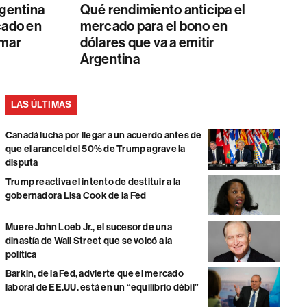
Argentina
Qué rendimiento anticipa el
cado en
mercado para el bono en
umar
dólares que va a emitir
Argentina
LAS ÚLTIMAS
Canadá lucha por llegar a un acuerdo antes de
que el arancel del 50% de Trump agrave la
disputa
Trump reactiva el intento de destituir a la
gobernadora Lisa Cook de la Fed
Muere John Loeb Jr., el sucesor de una
dinastía de Wall Street que se volcó a la
política
Barkin, de la Fed, advierte que el mercado
laboral de EE.UU. está en un “equilibrio débil”