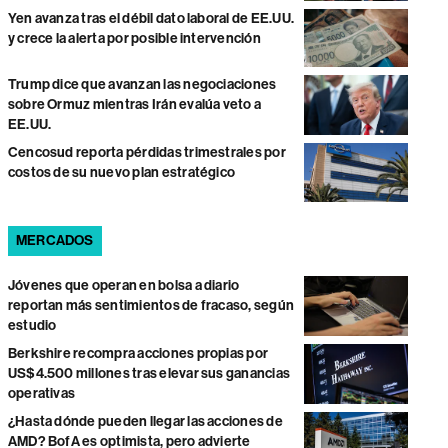
Yen avanza tras el débil dato laboral de EE.UU.
y crece la alerta por posible intervención
Trump dice que avanzan las negociaciones
sobre Ormuz mientras Irán evalúa veto a
EE.UU.
Cencosud reporta pérdidas trimestrales por
costos de su nuevo plan estratégico
MERCADOS
Jóvenes que operan en bolsa a diario
reportan más sentimientos de fracaso, según
estudio
Berkshire recompra acciones propias por
US$4.500 millones tras elevar sus ganancias
operativas
¿Hasta dónde pueden llegar las acciones de
AMD? BofA es optimista, pero advierte