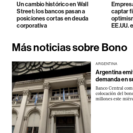
Un cambio histórico en Wall
Empresa
Street: los bancos pasan a
captar f
posiciones cortas en deuda
optimis
corporativa
EE.UU. e
Más noticias sobre Bono
ARGENTINA
Argentina emi
demanda en su
Banco Central comu
colocación del bon
millones este miérc