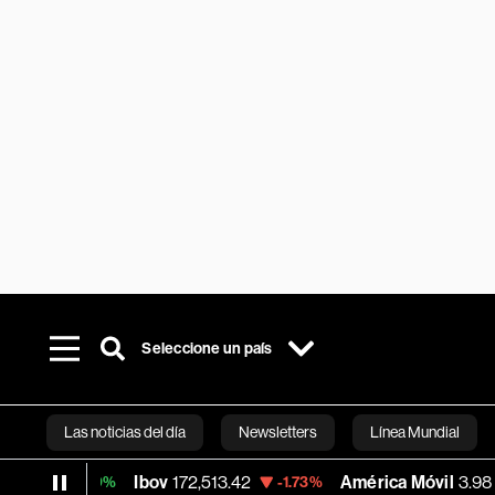
Seleccione un país
Las noticias del día
Newsletters
Línea Mundial
Ibov
172,513.42
América Móvil
3.98
30%
-1.73%
+3.11%
Bloomberg 