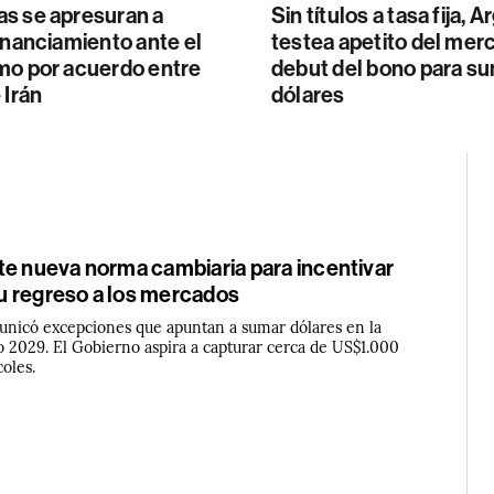
s se apresuran a
Sin títulos a tasa fija, 
inanciamiento ante el
testea apetito del mer
mo por acuerdo entre
debut del bono para s
 Irán
dólares
te nueva norma cambiaria para incentivar
 regreso a los mercados
nicó excepciones que apuntan a sumar dólares en la
o 2029. El Gobierno aspira a capturar cerca de US$1.000
oles.