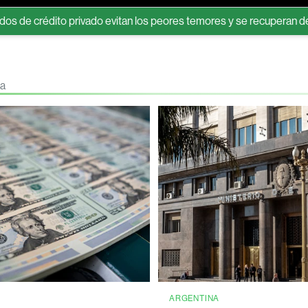
to privado evitan los peores temores y se recuperan de sus mínimo
ea
S
ARGENTINA