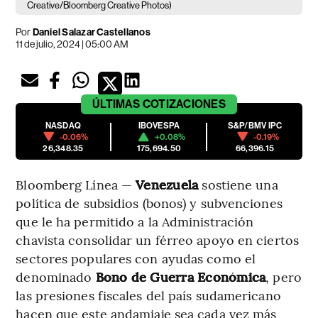
Creative/Bloomberg Creative Photos)
Por
Daniel Salazar Castellanos
11 de julio, 2024 | 05:00 AM
ÚLTIMAS
COTIZACIONES
NASDAQ
IBOVESPA
S&P/BMV IPC
-0.06%
+0.08%
-0.19%
26,348.35
175,694.50
66,396.15
Bloomberg Línea —
Venezuela
sostiene una
política de subsidios (bonos) y subvenciones
que le ha permitido a la Administración
chavista consolidar un férreo apoyo en ciertos
sectores populares con ayudas como el
denominado
Bono de Guerra Económica
, pero
las presiones fiscales del país sudamericano
hacen que este andamiaje sea cada vez más