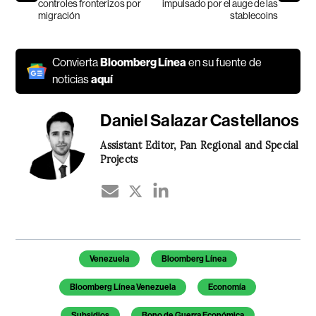
controles fronterizos por
impulsado por el auge de las
migración
stablecoins
Convierta
Bloomberg Línea
en su fuente de
noticias
aquí
Daniel Salazar Castellanos
Assistant Editor, Pan Regional and Special
Projects
Temas de este artículo
Venezuela
Bloomberg Línea
Bloomberg Línea Venezuela
Economía
Subsidios
Bono de Guerra Económica