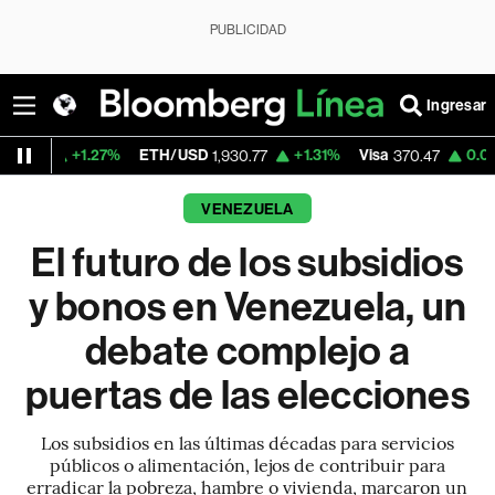
PUBLICIDAD
Ingresar
7%
ETH/USD
+1.31%
Visa
0.00%
MercadoL
1,930.77
370.47
VENEZUELA
El futuro de los subsidios
y bonos en Venezuela, un
debate complejo a
puertas de las elecciones
Los subsidios en las últimas décadas para servicios
públicos o alimentación, lejos de contribuir para
erradicar la pobreza, hambre o vivienda, marcaron un