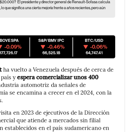
US$20.000?
El presidente y director general de Renault-Sofasa calcula
lo que significa una cierta mejoría frente a años recientes, pero aún
IBOVESPA
S&P/BMV IPC
BTC/USD
-0.09%
-0.46%
-0.06%
177,726.17
66,525.18
64,747.41
lt
ha vuelto a Venezuela después de cerca de
 país y
espera comercializar unos 400
industria automotriz da señales de
mía se encamina a crecer en el 2024, con la
s.
isita en 2023 de ejecutivos de la Dirección
rcial que atiende a mercados sin filial
ún establecidos en el país sudamericano en