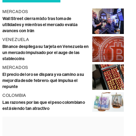
MERCADOS
Wall Street cierra mixto tras toma de
utilidades y mientras el mercado evalúa
avances con Irán
VENEZUELA
Binance despliega su tarjeta en Venezuela en
un mercado impulsado por el auge de las
stablecoins
MERCADOS
El precio del oro se dispara y va camino a su
mejor día desde febrero: qué impulsa el
repunte
COLOMBIA
Las razones por las que el peso colombiano
está siendo tan atractivo