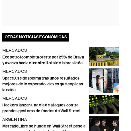
OTRAS NOTICIAS ECONÓMICAS
MERCADOS
Ecopetrol completa oferta por 25% de Brava
y avanza hacia el control total de la brasileña
MERCADOS
SpaceX se desploma tras unos resultados
mejores de lo esperado: claves que explican
la caída
MERCADOS
Hackers lanzan una ola de ataques contra
grandes gestoras de fondos de Wall Street
ARGENTINA
MercadoLibre se hunde en Wall Street pese a