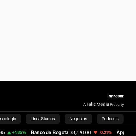
Ingresar
ecnología
Línea Studios
Negocios
Podcasts
Banco de Bogota
38,720.00
Apple
310.94
-0.21%
+0.5
English