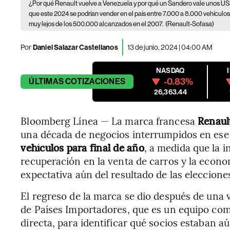
¿Por qué Renault vuelve a Venezuela y por qué un Sandero vale unos 
que este 2024 se podrían vender en el país entre 7.000 a 8.000 vehículos, 
muy lejos de los 500.000 alcanzados en el 2007.
(Renault-Sofasa)
Por
Daniel Salazar Castellanos
13 de junio, 2024 | 04:00 AM
NASDAQ
-0.83%
ÚLTIMAS
COTIZACIONES
26,363.44
Bloomberg Línea — La marca francesa
Renau
una década de negocios interrumpidos en ese
vehículos para final de año
, a medida que la 
recuperación en la venta de carros y la econo
expectativa aún del resultado de las eleccione
El regreso de la marca se dio después de una v
de Países Importadores, que es un equipo come
directa, para identificar qué socios estaban a