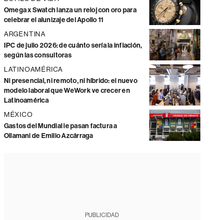
Omega x Swatch lanza un reloj con oro para
celebrar el alunizaje del Apollo 11
ARGENTINA
IPC de julio 2026: de cuánto sería la inflación,
según las consultoras
LATINOAMÉRICA
Ni presencial, ni remoto, ni híbrido: el nuevo
modelo laboral que WeWork ve crecer en
Latinoamérica
MÉXICO
Gastos del Mundial le pasan factura a
Ollamani de Emilio Azcárraga
PUBLICIDAD