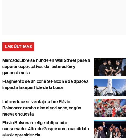
LAS ÚLTIMAS
MercadoLibre se hunde en Wall Street pese a
superar expectativas de facturación y
ganancia neta
Fragmento de un cohete Falcon 9 de SpaceX
impacta la superficie de la Luna
Lula reduce su ventaja sobre Flávio
Bolsonaro rumbo a las elecciones, según
nueva encuesta
Flávio Bolsonaro elige al diputado
conservador Alfredo Gaspar como candidato
a la vicepresidencia