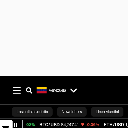
Venezuela
Las noticias del día
Newsletters
Línea Mundial
BTC/USD
64,747.41
ETH/USD
1,911.773
0.02%
-0.06%
-
Bloomberg 