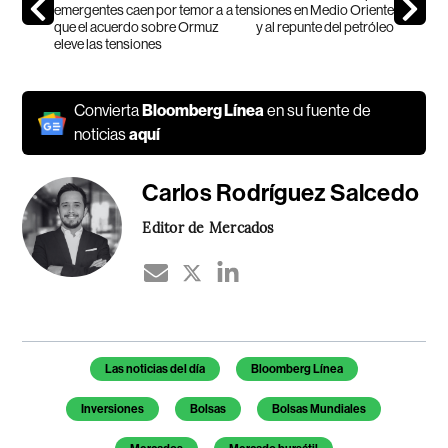
emergentes caen por temor a
a tensiones en Medio Oriente
que el acuerdo sobre Ormuz
y al repunte del petróleo
eleve las tensiones
Convierta
Bloomberg Línea
en su fuente de
noticias
aquí
Carlos Rodríguez Salcedo
Editor de Mercados
Temas de este artículo
Las noticias del día
Bloomberg Línea
Inversiones
Bolsas
Bolsas Mundiales