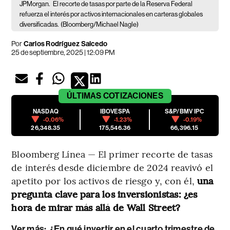
JPMorgan.
El recorte de tasas por parte de la Reserva Federal
refuerza el interés por activos internacionales en carteras globales
diversificadas.
(Bloomberg/Michael Nagle)
Por
Carlos Rodríguez Salcedo
25 de septiembre, 2025 | 12:09 PM
ÚLTIMAS
COTIZACIONES
NASDAQ
IBOVESPA
S&P/BMV IPC
-0.06%
-1.23%
-0.19%
26,348.35
175,546.36
66,396.15
Bloomberg Línea — El primer recorte de tasas
de interés desde diciembre de 2024 reavivó el
apetito por los activos de riesgo y, con él,
una
pregunta clave para los inversionistas: ¿es
hora de mirar más allá de Wall Street?
Ver más:
¿En qué invertir en el cuarto trimestre de