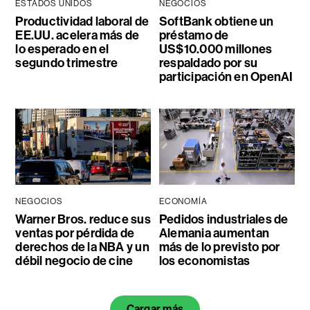
ESTADOS UNIDOS
NEGOCIOS
Productividad laboral de
SoftBank obtiene un
EE.UU. acelera más de
préstamo de
lo esperado en el
US$10.000 millones
segundo trimestre
respaldado por su
participación en OpenAI
NEGOCIOS
ECONOMÍA
Warner Bros. reduce sus
Pedidos industriales de
ventas por pérdida de
Alemania aumentan
derechos de la NBA y un
más de lo previsto por
débil negocio de cine
los economistas
Cargar más