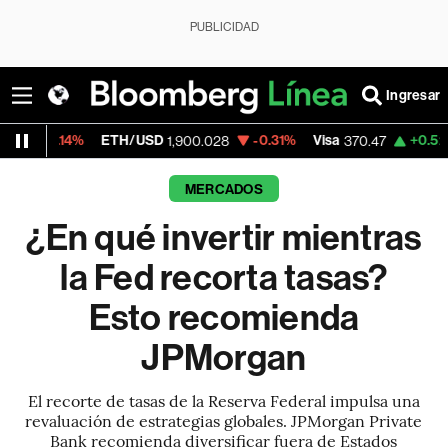
PUBLICIDAD
Ingresar
TH/USD
-0.31%
Visa
+0.52%
MercadoLibr
1,900.028
370.47
MERCADOS
¿En qué invertir mientras
la Fed recorta tasas?
Esto recomienda
JPMorgan
El recorte de tasas de la Reserva Federal impulsa una
revaluación de estrategias globales. JPMorgan Private
Bank recomienda diversificar fuera de Estados