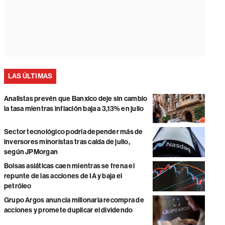
LAS ÚLTIMAS
Analistas prevén que Banxico deje sin cambio
la tasa mientras inflación baja a 3,13% en julio
Sector tecnológico podría depender más de
inversores minoristas tras caída de julio,
según JPMorgan
Bolsas asiáticas caen mientras se frena el
repunte de las acciones de IA y baja el
petróleo
Grupo Argos anuncia millonaria recompra de
acciones y promete duplicar el dividendo