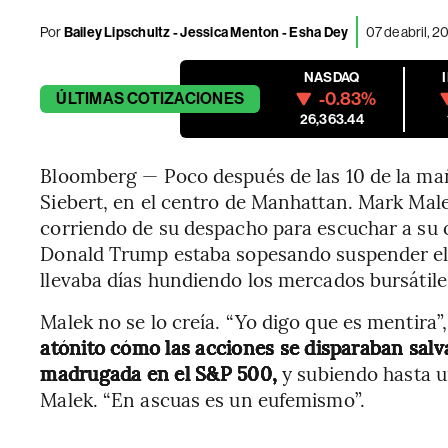
Por
Bailey Lipschultz - Jessica Menton - Esha Dey
07 de abril, 
NASDAQ
-0.83%
ÚLTIMAS
COTIZACIONES
26,363.44
Bloomberg — Poco después de las 10 de la mañ
Siebert, en el centro de Manhattan. Mark Malek
corriendo de su despacho para escuchar a su o
Donald Trump estaba sopesando suspender el 
llevaba días hundiendo los mercados bursátile
Malek no se lo creía. “Yo digo que es mentira”,
atónito cómo las acciones se disparaban salv
madrugada en el S&P 500,
y subiendo hasta u
Malek. “En ascuas es un eufemismo”.