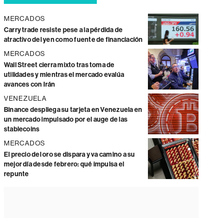
MERCADOS
Carry trade resiste pese a la pérdida de
atractivo del yen como fuente de financiación
MERCADOS
Wall Street cierra mixto tras toma de
utilidades y mientras el mercado evalúa
avances con Irán
VENEZUELA
Binance despliega su tarjeta en Venezuela en
un mercado impulsado por el auge de las
stablecoins
MERCADOS
El precio del oro se dispara y va camino a su
mejor día desde febrero: qué impulsa el
repunte