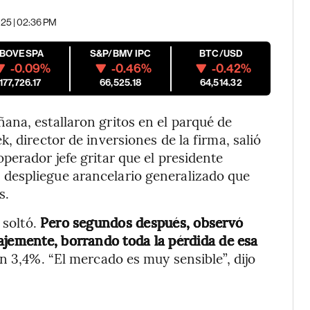
2025 | 02:36 PM
IBOVESPA
S&P/BMV IPC
BTC/USD
-0.09%
-0.46%
-0.42%
177,726.17
66,525.18
64,514.32
ana, estallaron gritos en el parqué de
, director de inversiones de la firma, salió
perador jefe gritar que el presidente
despliegue arancelario generalizado que
s.
 soltó.
Pero segundos después, observó
ajemente, borrando toda la pérdida de esa
n 3,4%. “El mercado es muy sensible”, dijo