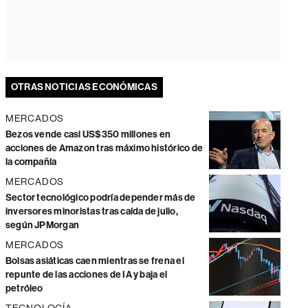
OTRAS NOTICIAS ECONÓMICAS
MERCADOS
Bezos vende casi US$350 millones en
acciones de Amazon tras máximo histórico de
la compañía
MERCADOS
Sector tecnológico podría depender más de
inversores minoristas tras caída de julio,
según JPMorgan
MERCADOS
Bolsas asiáticas caen mientras se frena el
repunte de las acciones de IA y baja el
petróleo
TECNOLOGÍA