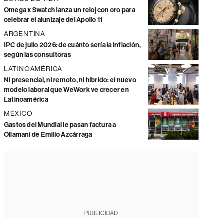
Omega x Swatch lanza un reloj con oro para
celebrar el alunizaje del Apollo 11
ARGENTINA
IPC de julio 2026: de cuánto sería la inflación,
según las consultoras
LATINOAMÉRICA
Ni presencial, ni remoto, ni híbrido: el nuevo
modelo laboral que WeWork ve crecer en
Latinoamérica
MÉXICO
Gastos del Mundial le pasan factura a
Ollamani de Emilio Azcárraga
PUBLICIDAD