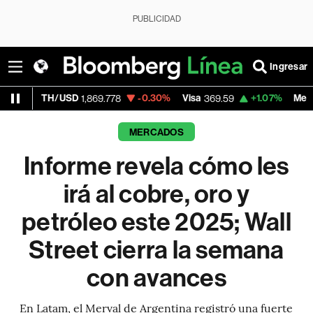
PUBLICIDAD
Ingresar
SD
-0.30%
Visa
+1.07%
MercadoLibre
1,869.778
369.59
1,890
MERCADOS
Informe revela cómo les
irá al cobre, oro y
petróleo este 2025; Wall
Street cierra la semana
con avances
En Latam, el Merval de Argentina registró una fuerte