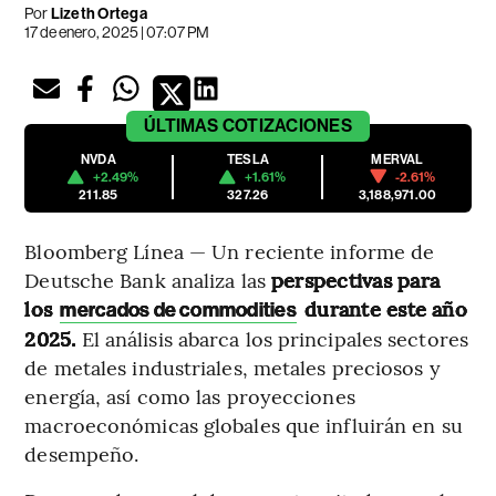
Por
Lizeth Ortega
17 de enero, 2025 | 07:07 PM
ÚLTIMAS
COTIZACIONES
NVDA
TESLA
MERVAL
+2.49%
+1.61%
-2.61%
211.85
327.26
3,188,971.00
Bloomberg Línea — Un reciente informe de
Deutsche Bank analiza las
perspectivas para
los
durante este año
mercados de commodities
2025.
El análisis abarca los principales sectores
de metales industriales, metales preciosos y
energía, así como las proyecciones
macroeconómicas globales que influirán en su
desempeño.