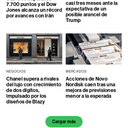
casi tres meses ante la
7.700 puntos y el Dow
expectativa de un
Jones alcanza un récord
posible arancel de
por avances con Irán
Trump
NEGOCIOS
MERCADOS
Chanel supera a rivales
Acciones de Novo
del lujo con crecimiento
Nordisk caen tras una
de dos dígitos,
mejora de previsiones
impulsado por los
menor a la esperada
diseños de Blazy
Cargar más