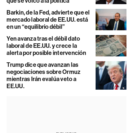
que se volcó a la política
Barkin, de la Fed, advierte que el
mercado laboral de EE.UU. está
en un “equilibrio débil”
Yen avanza tras el débil dato
laboral de EE.UU. y crece la
alerta por posible intervención
Trump dice que avanzan las
negociaciones sobre Ormuz
mientras Irán evalúa veto a
EE.UU.