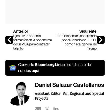
Anterior
Siguiente
Ejecutivos ponen la
Todd Blanche es confirmado
formación en IA por encima
por el Senado de EE.UU.
de un MBA para contratar
como fiscal general de
talento
Trump
Convierta
Bloomberg Línea
en su fuente de
noticias
aquí
Daniel Salazar Castellanos
Assistant Editor, Pan Regional and Special
Projects