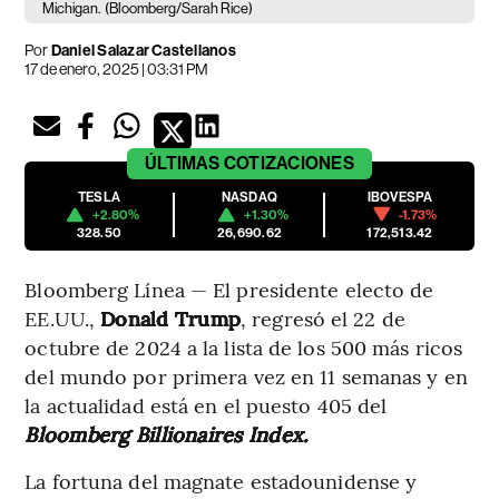
Michigan.
(Bloomberg/Sarah Rice)
Por
Daniel Salazar Castellanos
17 de enero, 2025 | 03:31 PM
ÚLTIMAS
COTIZACIONES
TESLA
NASDAQ
IBOVESPA
+2.80%
+1.30%
-1.73%
328.50
26,690.62
172,513.42
Bloomberg Línea — El presidente electo de
EE.UU.,
Donald Trump
, regresó el 22 de
octubre de 2024 a la lista de los 500 más ricos
del mundo por primera vez en 11 semanas y en
la actualidad está en el puesto 405 del
Bloomberg Billionaires Index.
La fortuna del magnate estadounidense y