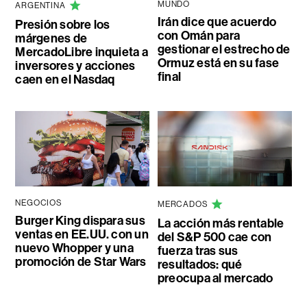
MUNDO
ARGENTINA
Irán dice que acuerdo
Presión sobre los
con Omán para
márgenes de
gestionar el estrecho de
MercadoLibre inquieta a
Ormuz está en su fase
inversores y acciones
final
caen en el Nasdaq
NEGOCIOS
MERCADOS
Burger King dispara sus
La acción más rentable
ventas en EE.UU. con un
del S&P 500 cae con
nuevo Whopper y una
fuerza tras sus
promoción de Star Wars
resultados: qué
preocupa al mercado