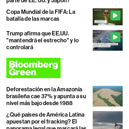
parte de EE. UU. y Japón?
Copa Mundial de la FIFA: La
batalla de las marcas
Trump afirma que EE.UU.
"mantendrá el estrecho" y lo
controlará
Deforestación en la Amazonía
brasileña cae 37% y apunta a su
nivel más bajo desde 1988
¿Qué países de América Latina
apuestan por el fracking? El
panorama legal que marcará las