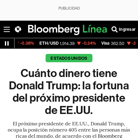
PUBLICIDAD
Ingresar
.38%
ETH/USD
-0.24%
Visa
-2.15%
Mercad
1,914.39
362.50
ESTADOS UNIDOS
Cuánto dinero tiene
Donald Trump: la fortuna
del próximo presidente
de EE.UU.
El próximo presidente de EE.UU., Donald Trump,
ocupa la posición número 405 entre las personas más
ricas del mundo, de acuerdo con el Bloomberg