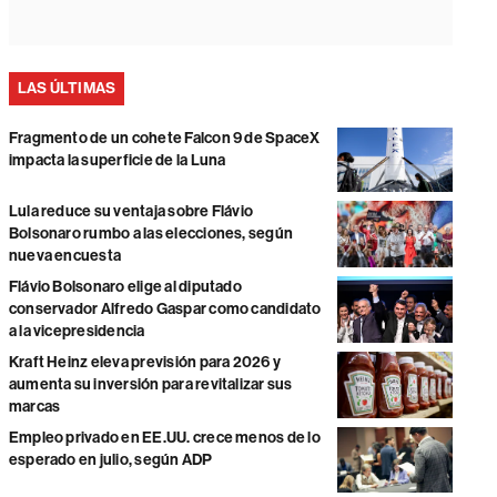
LAS ÚLTIMAS
Fragmento de un cohete Falcon 9 de SpaceX
impacta la superficie de la Luna
Lula reduce su ventaja sobre Flávio
Bolsonaro rumbo a las elecciones, según
nueva encuesta
Flávio Bolsonaro elige al diputado
conservador Alfredo Gaspar como candidato
a la vicepresidencia
Kraft Heinz eleva previsión para 2026 y
aumenta su inversión para revitalizar sus
marcas
Empleo privado en EE.UU. crece menos de lo
esperado en julio, según ADP