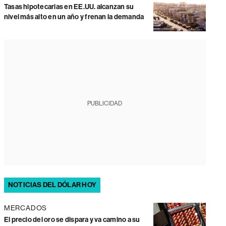
Tasas hipotecarias en EE.UU. alcanzan su
nivel más alto en un año y frenan la demanda
PUBLICIDAD
NOTICIAS DEL DÓLAR HOY
MERCADOS
El precio del oro se dispara y va camino a su