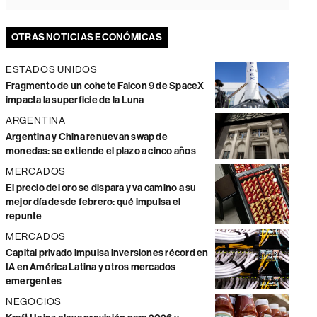
OTRAS NOTICIAS ECONÓMICAS
ESTADOS UNIDOS
Fragmento de un cohete Falcon 9 de SpaceX
impacta la superficie de la Luna
ARGENTINA
Argentina y China renuevan swap de
monedas: se extiende el plazo a cinco años
MERCADOS
El precio del oro se dispara y va camino a su
mejor día desde febrero: qué impulsa el
repunte
MERCADOS
Capital privado impulsa inversiones récord en
IA en América Latina y otros mercados
emergentes
NEGOCIOS