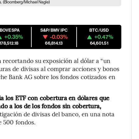
.
(Bloomberg/Michael Nagle)
IBOVESPA
S&P/BMV IPC
BTC/USD
+0.35%
-0.03%
+0.47%
178,512.18
66,814.13
64,601.51
 recortando su exposición al dólar a “un
uras de divisas al comprar acciones y bonos
che Bank AG sobre los fondos cotizados en
cia los ETF con cobertura en dólares que
o a los de los fondos sin cobertura,
stigación de divisas del banco, en una nota
de 500 fondos.