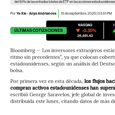
del 80% de las entradas totales de ETF en las acciones estadounidenses
Por
Ye Xie - Anya Andrianova
15 de septiembre, 2025 | 03:51 PM
NASDAQ
-0.35%
ÚLTIMAS
COTIZACIONES
26,491.43
Bloomberg — Los inversores extranjeros están
ritmo sin precedentes”, ya que colocan cobert
estadounidenses, según un análisis del Deuts
bolsa.
Por primera vez en esta década,
los flujos ha
compran activos estadounidenses han superad
escribió George Saravelos, jefe global de inve
distribuida este lunes, citando datos de más 