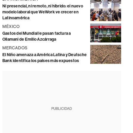
Ni presencial, ni remoto, ni híbrido: el nuevo
modelo laboral que WeWork ve crecer en
Latinoamérica
MÉXICO
Gastos del Mundial le pasan factura a
Ollamani de Emilio Azcárraga
MERCADOS
El Niño amenaza a América Latina y Deutsche
Bank identifica los países más expuestos
PUBLICIDAD