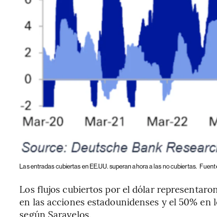
Las entradas cubiertas en EE.UU. superan ahora a las no cubiertas.
Fuente
Los flujos cubiertos por el dólar representar
en las acciones estadounidenses y el 50% en l
según Saravelos.