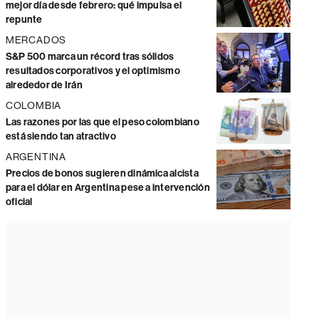
mejor día desde febrero: qué impulsa el
repunte
MERCADOS
S&P 500 marca un récord tras sólidos
resultados corporativos y el optimismo
alrededor de Irán
COLOMBIA
Las razones por las que el peso colombiano
está siendo tan atractivo
ARGENTINA
Precios de bonos sugieren dinámica alcista
para el dólar en Argentina pese a intervención
oficial