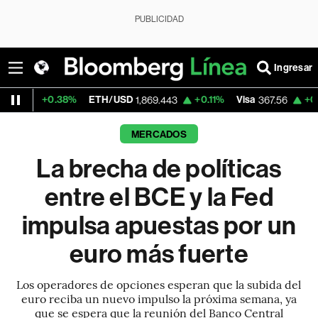
PUBLICIDAD
Ingresar
.38%
ETH/USD
+0.11%
Visa
+0.52%
Merc
1,869.443
367.56
MERCADOS
La brecha de políticas
entre el BCE y la Fed
impulsa apuestas por un
euro más fuerte
Los operadores de opciones esperan que la subida del
euro reciba un nuevo impulso la próxima semana, ya
que se espera que la reunión del Banco Central