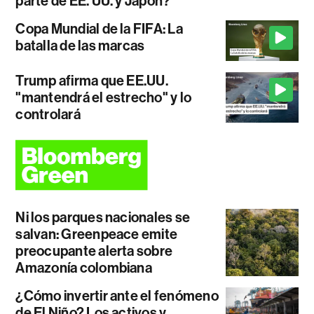
parte de EE. UU. y Japón?
Copa Mundial de la FIFA: La
batalla de las marcas
Trump afirma que EE.UU.
"mantendrá el estrecho" y lo
controlará
Ni los parques nacionales se
salvan: Greenpeace emite
preocupante alerta sobre
Amazonía colombiana
¿Cómo invertir ante el fenómeno
de El Niño? Los activos y