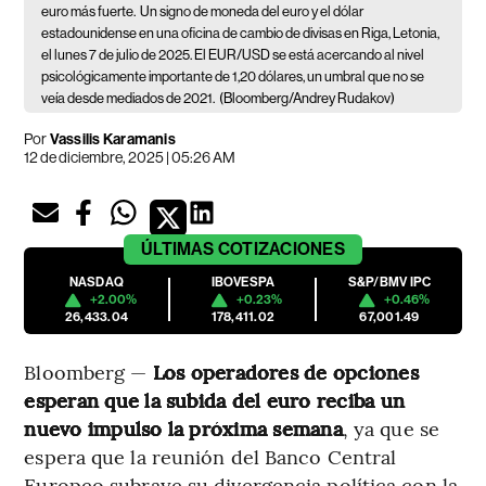
euro más fuerte.
Un signo de moneda del euro y el dólar
estadounidense en una oficina de cambio de divisas en Riga, Letonia,
el lunes 7 de julio de 2025. El EUR/USD se está acercando al nivel
psicológicamente importante de 1,20 dólares, un umbral que no se
veía desde mediados de 2021.
(Bloomberg/Andrey Rudakov)
Por
Vassilis Karamanis
12 de diciembre, 2025 | 05:26 AM
ÚLTIMAS
COTIZACIONES
NASDAQ
IBOVESPA
S&P/BMV IPC
+2.00%
+0.23%
+0.46%
26,433.04
178,411.02
67,001.49
Bloomberg —
Los operadores de opciones
esperan que la subida del euro reciba un
nuevo impulso la próxima semana
, ya que se
espera que la reunión del Banco Central
Europeo subraye su divergencia política con la