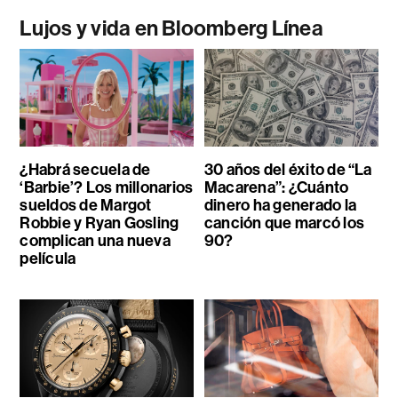
Lujos y vida en Bloomberg Línea
¿Habrá secuela de
30 años del éxito de “La
‘Barbie’? Los millonarios
Macarena”: ¿Cuánto
sueldos de Margot
dinero ha generado la
Robbie y Ryan Gosling
canción que marcó los
complican una nueva
90?
película