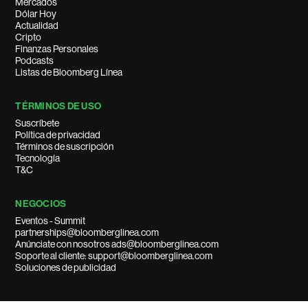
Mercados
Dólar Hoy
Actualidad
Cripto
Finanzas Personales
Podcasts
Listas de Bloomberg Línea
TÉRMINOS DE USO
Suscríbete
Política de privacidad
Términos de suscripción
Tecnología
T&C
NEGOCIOS
Eventos - Summit
partnerships@bloomberglinea.com
Anúnciate con nosotros ads@bloomberglinea.com
Soporte al cliente: support@bloomberglinea.com
Soluciones de publicidad