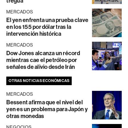
tregua
MERCADOS
El yen enfrenta una prueba clave
en los 155 por dólar tras la
intervención histórica
MERCADOS
Dow Jones alcanza un récord
mientras cae el petróleo por
señales de alivio desde Irán
OTRAS NOTICIAS ECONÓMICAS
MERCADOS
Bessent afirma que el nivel del
yen es un problema para Japón y
otras monedas
NEGOCIOS