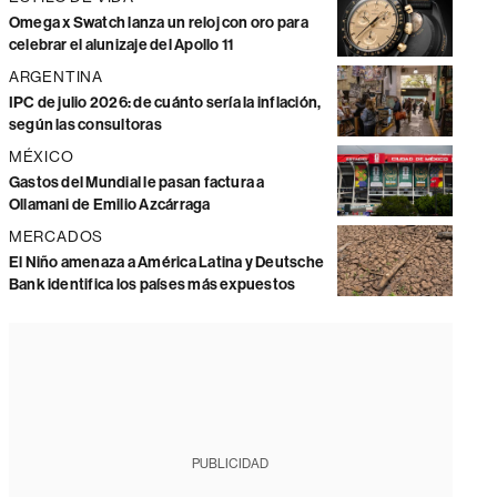
Omega x Swatch lanza un reloj con oro para
celebrar el alunizaje del Apollo 11
ARGENTINA
IPC de julio 2026: de cuánto sería la inflación,
según las consultoras
MÉXICO
Gastos del Mundial le pasan factura a
Ollamani de Emilio Azcárraga
MERCADOS
El Niño amenaza a América Latina y Deutsche
Bank identifica los países más expuestos
PUBLICIDAD