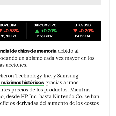
IBOVESPA
S&P/BMV IPC
BTC/USD
-0.58%
+0.70%
-0.20%
176,700.21
66,989.17
64,657.14
debido al
ndial de chips de memoria
provocando un abismo cada vez mayor en los
as acciones.
 Micron Technology Inc. y Samsung
gracias a unos
r máximos históricos
antes precios de los productos. Mientras
mo, desde HP Inc. hasta Nintendo Co. se han
neficios derivadas del aumento de los costos