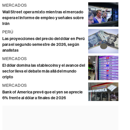
MERCADOS
Wall Street opera mixto mientras el mercado
espera el informe de empleo y señales sobre
Irán
PERÚ
Las proyecciones del precio del dólar en Perú
para el segundo semestre de 2026, según
analistas
MERCADOS
El dólar domina las stablecoins y el avance del
sector lleva el debate más allá del mundo
cripto
MERCADOS
Bank of America prevé que el yen se aprecie
6% frente al dólar a finales de 2026