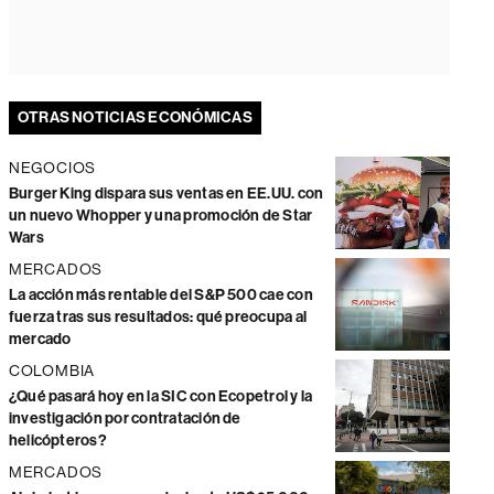
OTRAS NOTICIAS ECONÓMICAS
NEGOCIOS
Burger King dispara sus ventas en EE.UU. con
un nuevo Whopper y una promoción de Star
Wars
MERCADOS
La acción más rentable del S&P 500 cae con
fuerza tras sus resultados: qué preocupa al
mercado
COLOMBIA
¿Qué pasará hoy en la SIC con Ecopetrol y la
investigación por contratación de
helicópteros?
MERCADOS