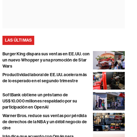
LAS ÚLTIMAS
Burger King dispara sus ventas en EE.UU. con
un nuevo Whopper y una promoción de Star
Wars
Productividad laboral de EE.UU. acelera más
de lo esperado en el segundo trimestre
SoftBank obtiene un préstamo de
US$10.000 millones respaldado por su
participación en OpenAI
Warner Bros. reduce sus ventas por pérdida
de derechos de la NBA y un débil negocio de
cine
Irán dice que acuerdo con Omán para