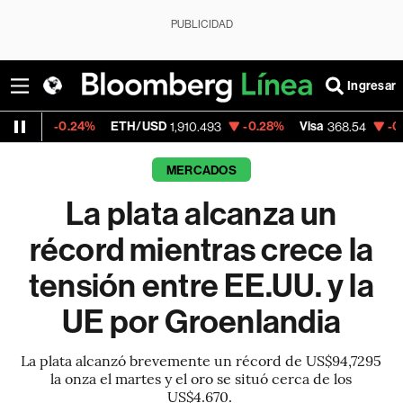
PUBLICIDAD
Ingresar
.24%
ETH/USD
-0.28%
Visa
-0.28%
Merca
1,910.493
368.54
MERCADOS
La plata alcanza un
récord mientras crece la
tensión entre EE.UU. y la
UE por Groenlandia
La plata alcanzó brevemente un récord de US$94,7295
la onza el martes y el oro se situó cerca de los
US$4.670.