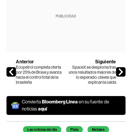
PUBLICIDAD
Anterior
Siguiente
Ecopetrol completa oferta
SpaceX se desploma tras
por 25% de Brava y avanza
unos resultados mejores de
hacia el control total de la
lo esperado: claves que
brasileña
explican la caída
Convierta
Bloomberg Línea
en su fuente de
noticias
aquí
Temas de este artículo
Las noticias del día
Plata
Metales