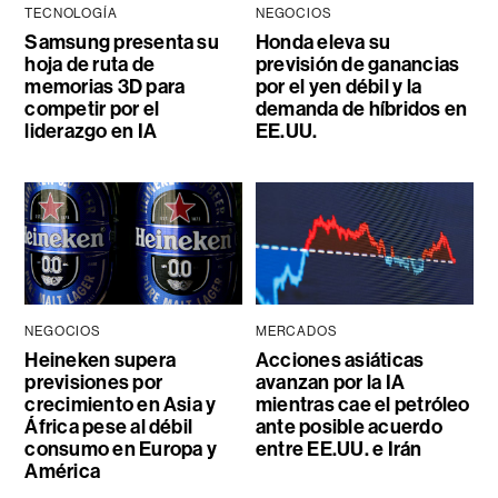
TECNOLOGÍA
NEGOCIOS
Samsung presenta su
Honda eleva su
hoja de ruta de
previsión de ganancias
memorias 3D para
por el yen débil y la
competir por el
demanda de híbridos en
liderazgo en IA
EE.UU.
NEGOCIOS
MERCADOS
Heineken supera
Acciones asiáticas
previsiones por
avanzan por la IA
crecimiento en Asia y
mientras cae el petróleo
África pese al débil
ante posible acuerdo
consumo en Europa y
entre EE.UU. e Irán
América