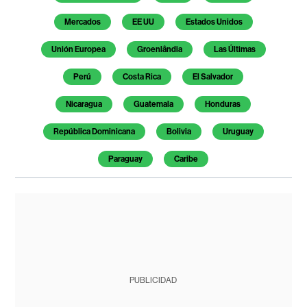
Mercados
EE UU
Estados Unidos
Unión Europea
Groenlândia
Las Últimas
Perú
Costa Rica
El Salvador
Nicaragua
Guatemala
Honduras
República Dominicana
Bolivia
Uruguay
Paraguay
Caribe
PUBLICIDAD