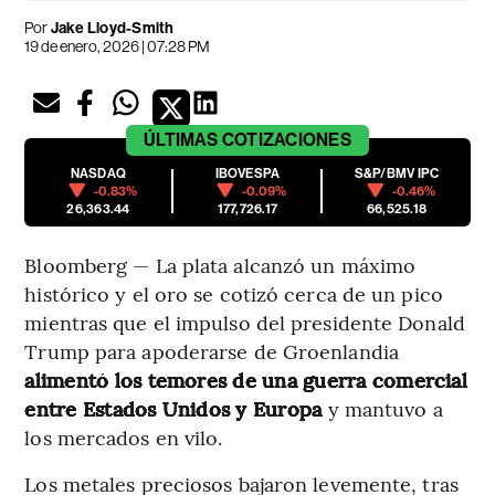
Por
Jake Lloyd-Smith
19 de enero, 2026 | 07:28 PM
ÚLTIMAS
COTIZACIONES
NASDAQ
IBOVESPA
S&P/BMV IPC
-0.83%
-0.09%
-0.46%
26,363.44
177,726.17
66,525.18
Bloomberg — La plata alcanzó un máximo
histórico y el oro se cotizó cerca de un pico
mientras que el impulso del presidente Donald
Trump para apoderarse de Groenlandia
alimentó los temores de una guerra comercial
entre Estados Unidos y Europa
y mantuvo a
los mercados en vilo.
Los metales preciosos bajaron levemente, tras