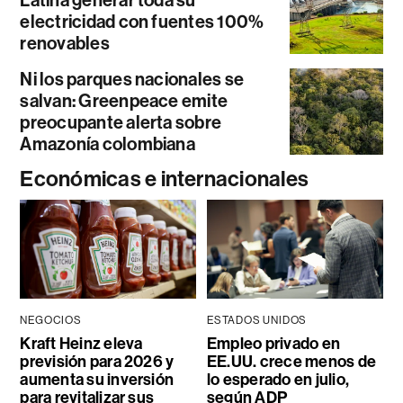
Latina generar toda su
electricidad con fuentes 100%
renovables
Ni los parques nacionales se
salvan: Greenpeace emite
preocupante alerta sobre
Amazonía colombiana
Económicas e internacionales
NEGOCIOS
ESTADOS UNIDOS
Kraft Heinz eleva
Empleo privado en
previsión para 2026 y
EE.UU. crece menos de
aumenta su inversión
lo esperado en julio,
para revitalizar sus
según ADP