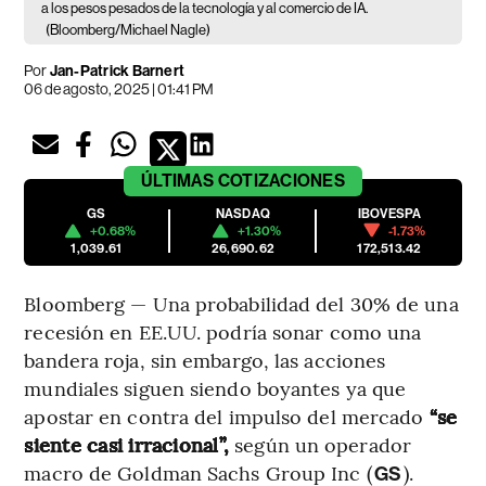
a los pesos pesados de la tecnología y al comercio de IA.
(Bloomberg/Michael Nagle)
Por
Jan-Patrick Barnert
06 de agosto, 2025 | 01:41 PM
ÚLTIMAS
COTIZACIONES
GS
NASDAQ
IBOVESPA
+0.68%
+1.30%
-1.73%
1,039.61
26,690.62
172,513.42
Bloomberg — Una probabilidad del 30% de una
recesión en EE.UU. podría sonar como una
bandera roja, sin embargo, las acciones
mundiales siguen siendo boyantes ya que
apostar en contra del impulso del mercado
“se
siente casi irracional”,
según un operador
macro de Goldman Sachs Group Inc (
).
GS