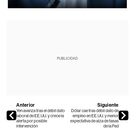
PUBLICIDAD
Anterior
Siguiente
Yen avanza tras el débil dato
Dólar cae tras débil dato de
laboral de EE.UU. y crece la
empleo en EE.UU. y menor
alerta por posible
expectativa de alza de tasas
intervención
de la Fed