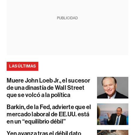
PUBLICIDAD
LAS ÚLTIMAS
Muere John Loeb Jr., el sucesor
de una dinastía de Wall Street
que se volcó a la política
Barkin, de la Fed, advierte que el
mercado laboral de EE.UU. está
en un “equilibrio débil”
Yen avanza tras el débil dato