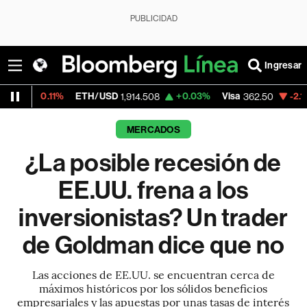
PUBLICIDAD
Ingresar
1%
ETH/USD
+0.03%
Visa
-2.15%
Mercado
1,914.508
362.50
MERCADOS
¿La posible recesión de
EE.UU. frena a los
inversionistas? Un trader
de Goldman dice que no
Las acciones de EE.UU. se encuentran cerca de
máximos históricos por los sólidos beneficios
empresariales y las apuestas por unas tasas de interés