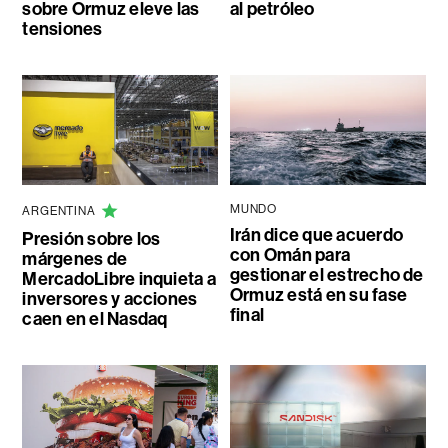
sobre Ormuz eleve las
al petróleo
tensiones
MUNDO
ARGENTINA
Irán dice que acuerdo
Presión sobre los
con Omán para
márgenes de
gestionar el estrecho de
MercadoLibre inquieta a
Ormuz está en su fase
inversores y acciones
final
caen en el Nasdaq