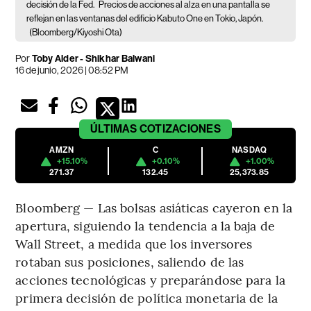
decisión de la Fed.
Precios de acciones al alza en una pantalla se
reflejan en las ventanas del edificio Kabuto One en Tokio, Japón.
(Bloomberg/Kiyoshi Ota)
Por
Toby Alder - Shikhar Balwani
16 de junio, 2026 | 08:52 PM
ÚLTIMAS
COTIZACIONES
AMZN
C
NASDAQ
+15.10%
+0.10%
+1.00%
271.37
132.45
25,373.85
Bloomberg — Las bolsas asiáticas cayeron en la
apertura, siguiendo la tendencia a la baja de
Wall Street, a medida que los inversores
rotaban sus posiciones, saliendo de las
acciones tecnológicas y preparándose para la
primera decisión de política monetaria de la