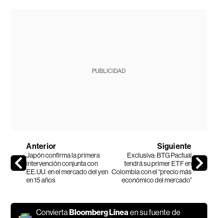
PUBLICIDAD
Anterior
Siguiente
Japón confirma la primera
Exclusiva: BTG Pactual
intervención conjunta con
tendrá su primer ETF en
EE.UU. en el mercado del yen
Colombia con el “precio más
en 15 años
económico del mercado”
Convierta
Bloomberg Línea
en su fuente de