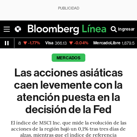
PUBLICIDAD
Ingresar
-1.77%
Visa
-0.04%
MercadoLibre
-0.25%
366.13
1,879.59
MERCADOS
Las acciones asiáticas
caen levemente con la
atención puesta en la
decisión de la Fed
El índice de MSCI Inc. que mide la evolución de las
acciones de la región bajó un 0,1% tras tres días de
alzas, mientras que el índice de referencia