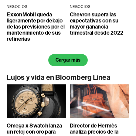
NEGOCIOS
NEGOCIOS
ExxonMobil queda
Chevron supera las
ligeramente por debajo
expectativas con su
de las previsiones por el
mayor ganancia
mantenimiento de sus
trimestral desde 2022
refinerías
Cargar más
Lujos y vida en Bloomberg Línea
Omega x Swatch lanza
Director de Hermès
un reloj con oro para
analiza precios de la