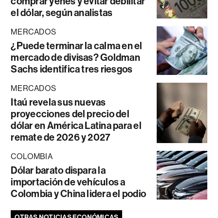
comprar yenes y evitar debilitar
el dólar, según analistas
MERCADOS
¿Puede terminar la calma en el
mercado de divisas? Goldman
Sachs identifica tres riesgos
MERCADOS
Itaú revela sus nuevas
proyecciones del precio del
dólar en América Latina para el
remate de 2026 y 2027
COLOMBIA
Dólar barato dispara la
importación de vehículos a
Colombia y China lidera el podio
OTRAS NOTICIAS ECONÓMICAS