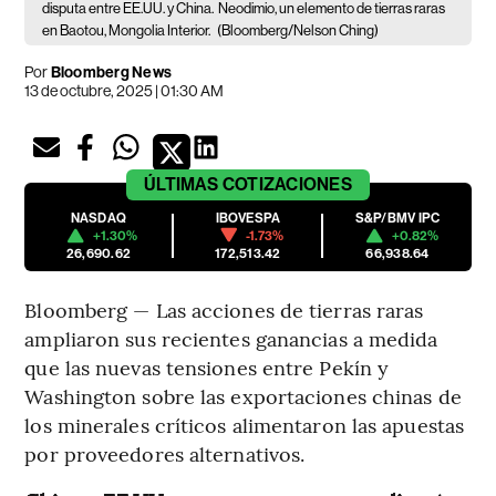
disputa entre EE.UU. y China.
Neodimio, un elemento de tierras raras
en Baotou, Mongolia Interior.
(Bloomberg/Nelson Ching)
Por
Bloomberg News
13 de octubre, 2025 | 01:30 AM
ÚLTIMAS
COTIZACIONES
NASDAQ
IBOVESPA
S&P/BMV IPC
+1.30%
-1.73%
+0.82%
26,690.62
172,513.42
66,938.64
Bloomberg — Las acciones de tierras raras
ampliaron sus recientes ganancias a medida
que las nuevas tensiones entre Pekín y
Washington sobre las exportaciones chinas de
los minerales críticos alimentaron las apuestas
por proveedores alternativos.