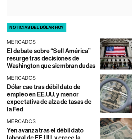
NOTICIAS DEL DÓLAR HOY
MERCADOS
El debate sobre “Sell América”
resurge tras decisiones de
Washington que siembran dudas
MERCADOS
Dólar cae tras débil dato de
empleo en EE.UU. y menor
expectativa de alza de tasas de
la Fed
MERCADOS
Yen avanza tras el débil dato
laboral de EE.UU. y crece la