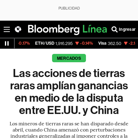
PUBLICIDAD
Ingresar
17%
ETH/USD
-0.14%
Visa
-2.15%
Mercado
1,916.295
362.50
MERCADOS
Las acciones de tierras
raras amplían ganancias
en medio de la disputa
entre EE.UU. y China
Los mineros de tierras raras se han disparado desde
abril, cuando China amenazó con perturbaciones
industriales generalizadas al imponer controles a la