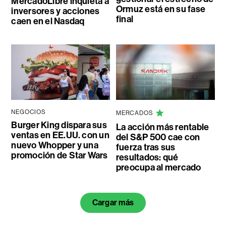
MercadoLibre inquieta a
Ormuz está en su fase
inversores y acciones
final
caen en el Nasdaq
NEGOCIOS
MERCADOS
Burger King dispara sus
La acción más rentable
ventas en EE.UU. con un
del S&P 500 cae con
nuevo Whopper y una
fuerza tras sus
promoción de Star Wars
resultados: qué
preocupa al mercado
Cargar más