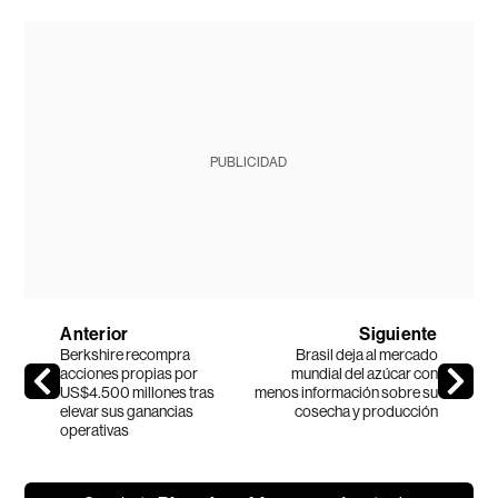
PUBLICIDAD
Anterior
Siguiente
Berkshire recompra
Brasil deja al mercado
acciones propias por
mundial del azúcar con
US$4.500 millones tras
menos información sobre su
elevar sus ganancias
cosecha y producción
operativas