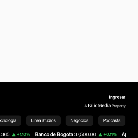
Ingresar
ecnología
Línea Studios
Negocios
Podcasts
Banco de Bogota
37,500.00
Apple
333.75
+1.10%
+0.11%
English