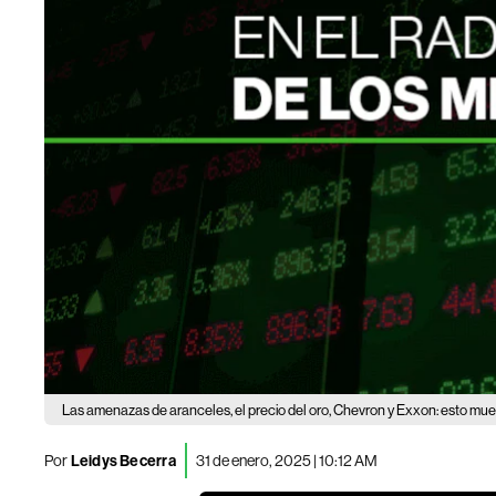
Las amenazas de aranceles, el precio del oro, Chevron y Exxon: esto mu
Por
Leidys Becerra
31 de enero, 2025 | 10:12 AM