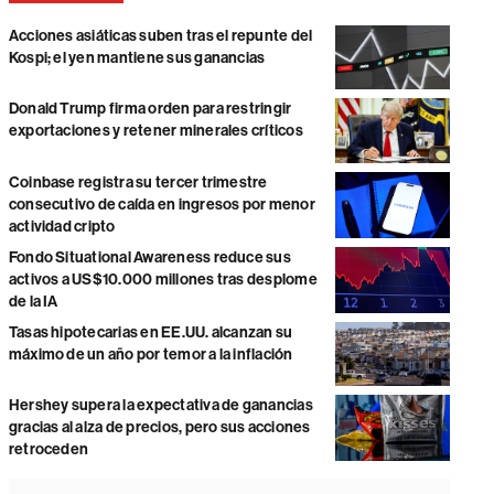
Acciones asiáticas suben tras el repunte del
Kospi; el yen mantiene sus ganancias
Donald Trump firma orden para restringir
exportaciones y retener minerales críticos
Coinbase registra su tercer trimestre
consecutivo de caída en ingresos por menor
actividad cripto
Fondo Situational Awareness reduce sus
activos a US$10.000 millones tras desplome
de la IA
Tasas hipotecarias en EE.UU. alcanzan su
máximo de un año por temor a la inflación
Hershey supera la expectativa de ganancias
gracias al alza de precios, pero sus acciones
retroceden