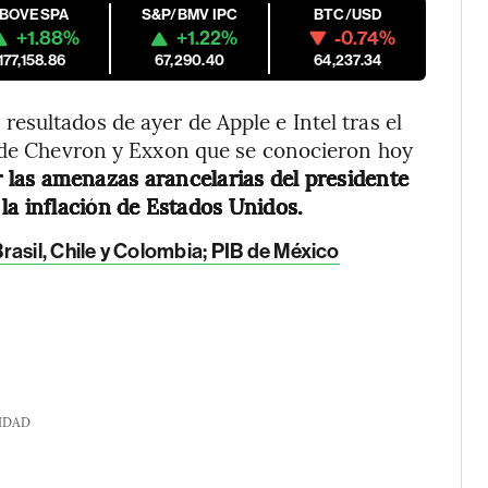
IBOVESPA
S&P/BMV IPC
BTC/USD
+1.88%
+1.22%
-0.74%
177,158.86
67,290.40
64,237.34
sultados de ayer de Apple e Intel tras el
s de Chevron y Exxon que se conocieron hoy
r las amenazas arancelarias del presidente
la inflación de Estados Unidos.
rasil, Chile y Colombia; PIB de México
IDAD