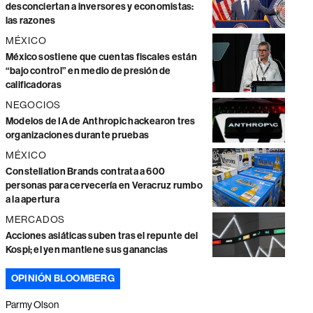
desconciertan a inversores y economistas:
las razones
MÉXICO
México sostiene que cuentas fiscales están
“bajo control” en medio de presión de
calificadoras
NEGOCIOS
Modelos de IA de Anthropic hackearon tres
organizaciones durante pruebas
MÉXICO
Constellation Brands contrata a 600
personas para cervecería en Veracruz rumbo
a la apertura
MERCADOS
Acciones asiáticas suben tras el repunte del
Kospi; el yen mantiene sus ganancias
OPINIÓN BLOOMBERG
Parmy Olson