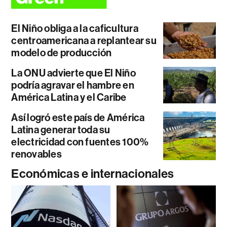
El Niño obliga a la caficultura
centroamericana a replantear su
modelo de producción
La ONU advierte que El Niño
podría agravar el hambre en
América Latina y el Caribe
Así logró este país de América
Latina generar toda su
electricidad con fuentes 100%
renovables
Económicas e internacionales