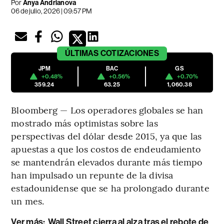
Por
Anya Andrianova
06 de julio, 2026 | 09:57 PM
ÚLTIMAS
COTIZACIONES
JPM
BAC
GS
+0.48%
+0.56%
+0.70%
359.24
63.25
1,060.38
Bloomberg — Los operadores globales se han
mostrado más optimistas sobre las
perspectivas del dólar desde 2015, ya que las
apuestas a que los costos de endeudamiento
se mantendrán elevados durante más tiempo
han impulsado un repunte de la divisa
estadounidense que se ha prolongado durante
un mes.
Ver más:
Wall Street cierra al alza tras el rebote de