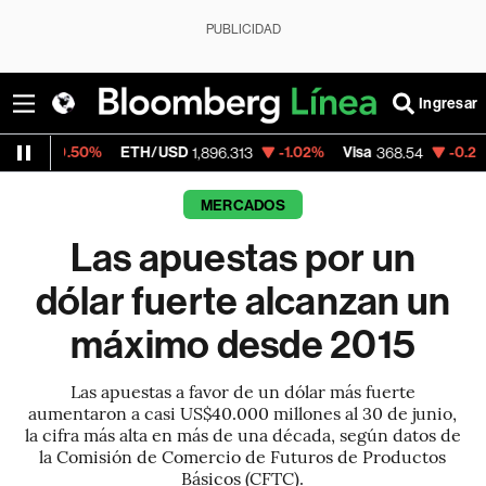
PUBLICIDAD
Ingresar
0%
ETH/USD
-1.02%
Visa
-0.28%
Mercado
1,896.313
368.54
MERCADOS
Las apuestas por un
dólar fuerte alcanzan un
máximo desde 2015
Las apuestas a favor de un dólar más fuerte
aumentaron a casi US$40.000 millones al 30 de junio,
la cifra más alta en más de una década, según datos de
la Comisión de Comercio de Futuros de Productos
Básicos (CFTC).