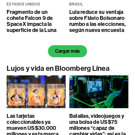
ESTADOS UNIDOS
BRASIL
Fragmento de un
Lula reduce su ventaja
cohete Falcon 9 de
sobre Flávio Bolsonaro
SpaceX impacta la
rumbo a las elecciones,
superficie de la Luna
según nueva encuesta
Cargar más
Lujos y vida en Bloomberg Línea
Las tarjetas
Batallas, videojuegos y
coleccionables ya
una bolsa de US$75
mueven US$30.000
millones “capaz de
millones y esta marca
cambiar vidas”: así es la