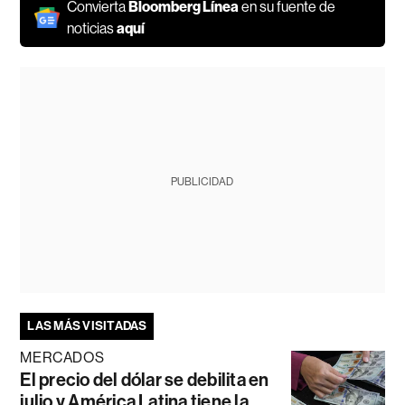
Convierta
Bloomberg Línea
en su fuente de
noticias
aquí
PUBLICIDAD
LAS MÁS VISITADAS
MERCADOS
El precio del dólar se debilita en
julio y América Latina tiene la