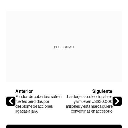
PUBLICIDAD
Anterior
Siguiente
Fondos de cobertura sufren
Las tarjetas coleccionables
fuertes pérdidas por
ya mueven US$30.000
desplome de acciones
millones y esta marca quiere
ligadas a la IA
convertirlas en accesorio