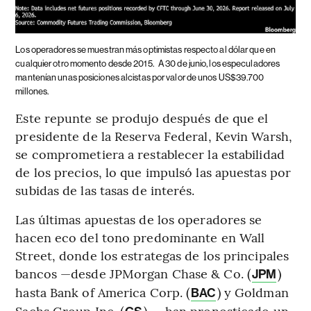
Los operadores se muestran más optimistas respecto al dólar que en
cualquier otro momento desde 2015.
A 30 de junio, los especuladores
mantenían unas posiciones alcistas por valor de unos US$39.700
millones.
Este repunte se produjo después de que el
presidente de la Reserva Federal, Kevin Warsh,
se comprometiera a restablecer la estabilidad
de los precios, lo que impulsó las apuestas por
subidas de las tasas de interés.
Las últimas apuestas de los operadores se
hacen eco del tono predominante en Wall
Street, donde los estrategas de los principales
bancos —desde JPMorgan Chase & Co. (
)
JPM
hasta Bank of America Corp. (
) y Goldman
BAC
Sachs Group Inc. (
) — han pronosticado un