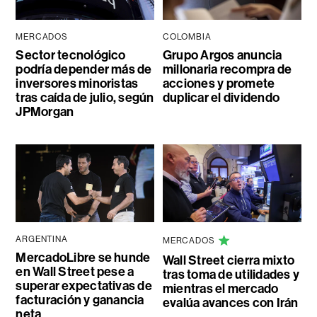
MERCADOS
COLOMBIA
Sector tecnológico
Grupo Argos anuncia
podría depender más de
millonaria recompra de
inversores minoristas
acciones y promete
tras caída de julio, según
duplicar el dividendo
JPMorgan
ARGENTINA
MERCADOS
MercadoLibre se hunde
Wall Street cierra mixto
en Wall Street pese a
tras toma de utilidades y
superar expectativas de
mientras el mercado
facturación y ganancia
evalúa avances con Irán
neta