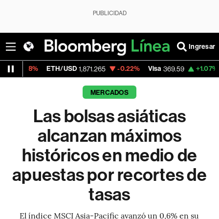
PUBLICIDAD
Ingresar
ETH/USD
-0.22%
Visa
+1.07%
MercadoLib
1,871.265
369.59
MERCADOS
Las bolsas asiáticas
alcanzan máximos
históricos en medio de
apuestas por recortes de
tasas
El índice MSCI Asia-Pacific avanzó un 0,6% en su