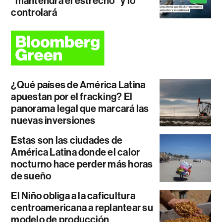
"mantendrá el estrecho" y lo
controlará
¿Qué países de América Latina
apuestan por el fracking? El
panorama legal que marcará las
nuevas inversiones
Estas son las ciudades de
América Latina donde el calor
nocturno hace perder más horas
de sueño
El Niño obliga a la caficultura
centroamericana a replantear su
modelo de producción