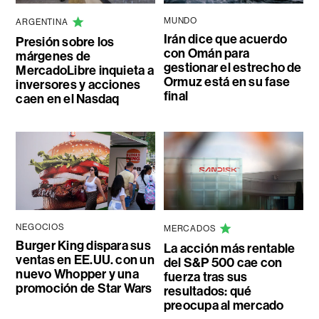
MUNDO
ARGENTINA
Irán dice que acuerdo
Presión sobre los
con Omán para
márgenes de
gestionar el estrecho de
MercadoLibre inquieta a
Ormuz está en su fase
inversores y acciones
final
caen en el Nasdaq
NEGOCIOS
MERCADOS
Burger King dispara sus
La acción más rentable
ventas en EE.UU. con un
del S&P 500 cae con
nuevo Whopper y una
fuerza tras sus
promoción de Star Wars
resultados: qué
preocupa al mercado