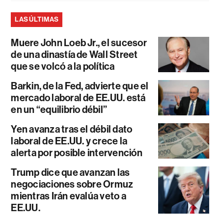
LAS ÚLTIMAS
Muere John Loeb Jr., el sucesor
de una dinastía de Wall Street
que se volcó a la política
Barkin, de la Fed, advierte que el
mercado laboral de EE.UU. está
en un “equilibrio débil”
Yen avanza tras el débil dato
laboral de EE.UU. y crece la
alerta por posible intervención
Trump dice que avanzan las
negociaciones sobre Ormuz
mientras Irán evalúa veto a
EE.UU.