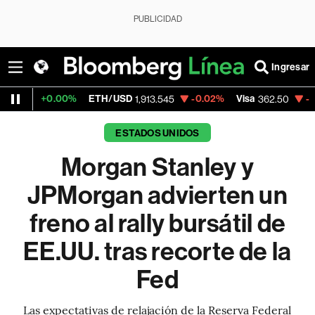
PUBLICIDAD
Ingresar
00%
ETH/USD
-0.02%
Visa
-2.15%
Mercad
1,913.545
362.50
ESTADOS UNIDOS
Morgan Stanley y
JPMorgan advierten un
freno al rally bursátil de
EE.UU. tras recorte de la
Fed
Las expectativas de relajación de la Reserva Federal