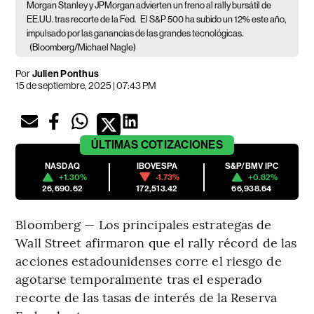
Morgan Stanley y JPMorgan advierten un freno al rally bursátil de
EE.UU. tras recorte de la Fed.
El S&P 500 ha subido un 12% este año,
impulsado por las ganancias de las grandes tecnológicas.
(Bloomberg/Michael Nagle)
Por
Julien Ponthus
15 de septiembre, 2025 | 07:43 PM
ÚLTIMAS
COTIZACIONES
NASDAQ
IBOVESPA
S&P/BMV IPC
+1.30%
-1.73%
+0.82%
26,690.62
172,513.42
66,938.64
Bloomberg — Los principales estrategas de
Wall Street afirmaron que el rally récord de las
acciones estadounidenses corre el riesgo de
agotarse temporalmente tras el esperado
recorte de las tasas de interés de la Reserva