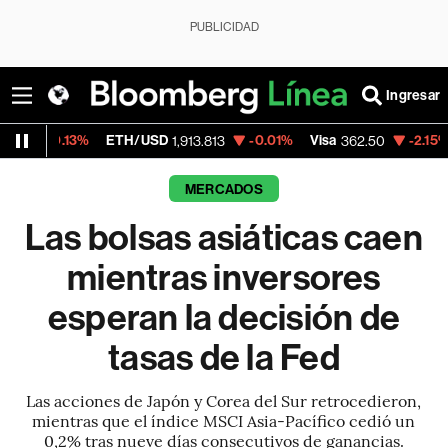
PUBLICIDAD
Ingresar
ETH/USD
-0.01%
Visa
-2.15%
MercadoLib
1,913.813
362.50
MERCADOS
Las bolsas asiáticas caen
mientras inversores
esperan la decisión de
tasas de la Fed
Las acciones de Japón y Corea del Sur retrocedieron,
mientras que el índice MSCI Asia-Pacífico cedió un
0,2% tras nueve días consecutivos de ganancias.