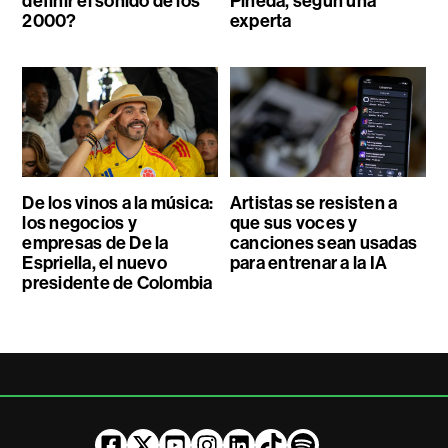
definir el sonido de los
Pineda, según una
2000?
experta
De los vinos a la música:
Artistas se resisten a
los negocios y
que sus voces y
empresas de De la
canciones sean usadas
Espriella, el nuevo
para entrenar a la IA
presidente de Colombia