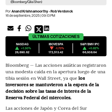
(Bloomberg/Qilai Shen)
Por
Anand Krishnamoorthy - Rob Verdonck
16 de septiembre, 2025 | 09:13 PM
ÚLTIMAS
COTIZACIONES
NASDAQ
IBOVESPA
S&P/BMV IPC
+1.30%
-1.73%
+0.82%
26,690.62
172,513.42
66,938.64
Bloomberg — Las acciones asiáticas registraron
una modesta caída en la apertura luego de una
tibia sesión en Wall Street, ya que
los
inversores se mantuvieron a la espera de la
decisión sobre las tasas de interés de la
Reserva Federal del miércoles.
Las acciones de Japón y Corea del Sur