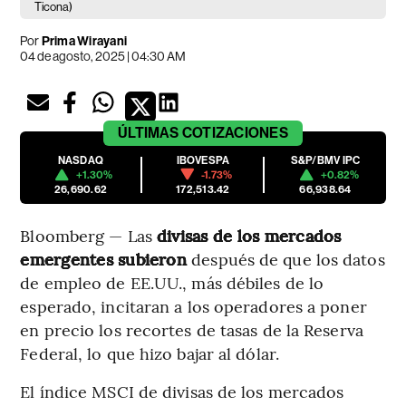
Ticona)
Por
Prima Wirayani
04 de agosto, 2025 | 04:30 AM
ÚLTIMAS
COTIZACIONES
NASDAQ
IBOVESPA
S&P/BMV IPC
+1.30%
-1.73%
+0.82%
26,690.62
172,513.42
66,938.64
Bloomberg — Las
divisas de los mercados
emergentes subieron
después de que los datos
de empleo de EE.UU., más débiles de lo
esperado, incitaran a los operadores a poner
en precio los recortes de tasas de la Reserva
Federal, lo que hizo bajar al dólar.
El índice MSCI de divisas de los mercados