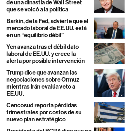
de una dinastía de Wall Street
que se volcó a la política
Barkin, de la Fed, advierte que el
mercado laboral de EE.UU. está
en un “equilibrio débil”
Yen avanza tras el débil dato
laboral de EE.UU. y crece la
alerta por posible intervención
Trump dice que avanzan las
negociaciones sobre Ormuz
mientras Irán evalúa veto a
EE.UU.
Cencosud reporta pérdidas
trimestrales por costos de su
nuevo plan estratégico