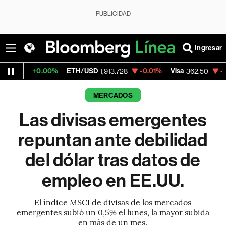
PUBLICIDAD
Ingresar
0.00%
ETH/USD
-0.01%
Visa
-2.15%
Merc
1,913.728
362.50
MERCADOS
Las divisas emergentes
repuntan ante debilidad
del dólar tras datos de
empleo en EE.UU.
El índice MSCI de divisas de los mercados
emergentes subió un 0,5% el lunes, la mayor subida
en más de un mes.