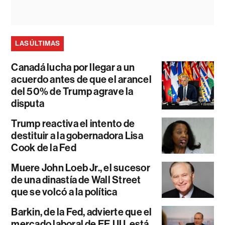
LAS ÚLTIMAS
Canadá lucha por llegar a un
acuerdo antes de que el arancel
del 50% de Trump agrave la
disputa
Trump reactiva el intento de
destituir a la gobernadora Lisa
Cook de la Fed
Muere John Loeb Jr., el sucesor
de una dinastía de Wall Street
que se volcó a la política
Barkin, de la Fed, advierte que el
mercado laboral de EE.UU. está