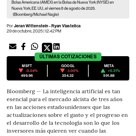
Bolsa Americana (AMEX) en la Bolsa de Nueva York (NYSE) en
Nueva York, EE. UU., el viernes 8 de agosto de 2025.
(Bloomberg/Michael Nagle)
Por
Jeran Wittenstein - Ryan Vlastelica
29 de octubre, 2025 | 12:42 PM
ÚLTIMAS
COTIZACIONES
MSFT
GOOGL
META
-0.04%
-1.00%
+0.31%
499.96
354.32
591.88
Bloomberg — La inteligencia artificial es tan
esencial para el mercado alcista de tres años
en las acciones estadounidenses que las
actualizaciones sobre el gasto y el progreso en
el desarrollo de la tecnología son lo que los
inversores más quieren ver cuando las