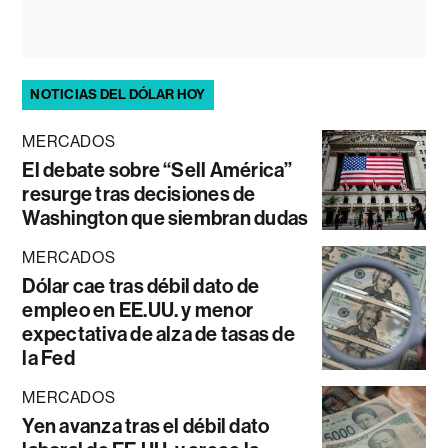
NOTICIAS DEL DÓLAR HOY
MERCADOS
El debate sobre “Sell América”
resurge tras decisiones de
Washington que siembran dudas
MERCADOS
Dólar cae tras débil dato de
empleo en EE.UU. y menor
expectativa de alza de tasas de
la Fed
MERCADOS
Yen avanza tras el débil dato