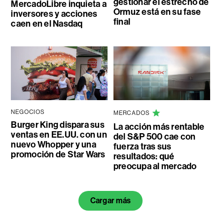
gestionar el estrecho de
MercadoLibre inquieta a
Ormuz está en su fase
inversores y acciones
final
caen en el Nasdaq
NEGOCIOS
MERCADOS
Burger King dispara sus
La acción más rentable
ventas en EE.UU. con un
del S&P 500 cae con
nuevo Whopper y una
fuerza tras sus
promoción de Star Wars
resultados: qué
preocupa al mercado
Cargar más