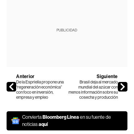
PUBLICIDAD
Anterior
Siguiente
De la Espriella propone una
Brasil deja al mercado
“regeneración económica”
mundial del azúcar con
con foco en inversión,
menos información sobre su
empresa y empleo
cosecha y producción
Convierta
Bloomberg Línea
en su fuente de
noticias
aquí