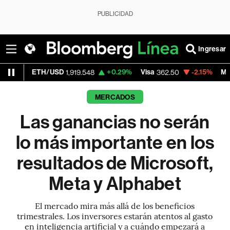
PUBLICIDAD
Ingresar
/USD
+0.29%
Visa
-2.15%
MercadoLibre
1,919.548
362.50
1,
MERCADOS
Las ganancias no serán
lo más importante en los
resultados de Microsoft,
Meta y Alphabet
El mercado mira más allá de los beneficios
trimestrales. Los inversores estarán atentos al gasto
en inteligencia artificial y a cuándo empezará a