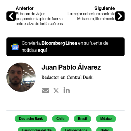
Anterior
Siguiente
El boom de viajes
La mejor cobertura contra la
pospandemia pierde fuerza
IA: basura, literalmente
ante el alza de tarifas aéreas
Convierta
Bloomberg Línea
en su fuente de
noticias
aquí
Juan Pablo Álvarez
Redactor en Central Desk.
Temas de este artículo
Deutsche Bank
Chile
Brasil
México
Las noticias del día
Latinoamérica
Dólar