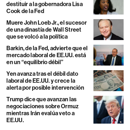
destituir a la gobernadora Lisa
Cook de la Fed
Muere John Loeb Jr., el sucesor
de una dinastía de Wall Street
que se volcó a la política
Barkin, de la Fed, advierte que el
mercado laboral de EE.UU. está
en un “equilibrio débil”
Yen avanza tras el débil dato
laboral de EE.UU. y crece la
alerta por posible intervención
Trump dice que avanzan las
negociaciones sobre Ormuz
mientras Irán evalúa veto a
EE.UU.