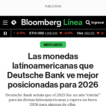
PUBLICIDAD
Ingresar
.17%
ETH/USD
-0.17%
Visa
-2.15%
Mercad
1,916.515
362.50
MERCADOS
Las monedas
latinoamericanas que
Deutsche Bank ve mejor
posicionadas para 2026
Deutsche Bank señala que el 2025 fue un año “estelar”
para las divisas latinoamericanas y espera un buen
2026 para algunas de ellas.