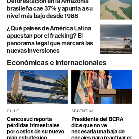
Deforestación en la Amazonía
brasileña cae 37% y apunta a su
nivel más bajo desde 1988
¿Qué países de América Latina
apuestan por el fracking? El
panorama legal que marcará las
nuevas inversiones
Económicas e internacionales
CHILE
ARGENTINA
Cencosud reporta
Presidente del BCRA
pérdidas trimestrales
dice que no ve
por costos de su nuevo
necesaria una baja de
plan estratégico
encajes para reactivar el