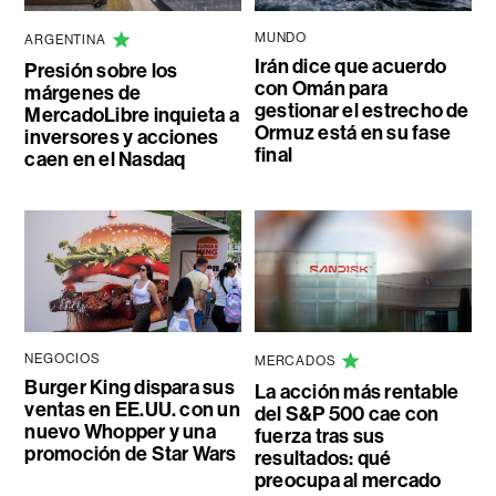
MUNDO
ARGENTINA
Irán dice que acuerdo
Presión sobre los
con Omán para
márgenes de
gestionar el estrecho de
MercadoLibre inquieta a
Ormuz está en su fase
inversores y acciones
final
caen en el Nasdaq
NEGOCIOS
MERCADOS
Burger King dispara sus
La acción más rentable
ventas en EE.UU. con un
del S&P 500 cae con
nuevo Whopper y una
fuerza tras sus
promoción de Star Wars
resultados: qué
preocupa al mercado