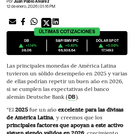
Por
Juan Pablo Álvarez
12 de enero, 2026 | 01:16 PM
ÚLTIMAS
COTIZACIONES
DB
S&P/BMV IPC
DÓLAR SPOT
+1.14%
+0.82%
+0.08%
38.06
66,938.64
17.1493
Las principales monedas de América Latina
tuvieron un sólido desempeño en 2025 y varias
de ellas podrían repetir un buen año en 2026,
si se cumplen las expectativas del banco
alemán Deutsche Bank (
).
DB
“El
2025
fue un año
excelente para las divisas
de América Latina
, y creemos que los
principales factores que apoyan a este activo
siguen siendo válidos en 2026
: crecimiento