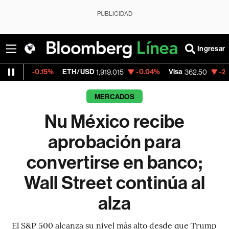
PUBLICIDAD
Ingresar
15%
ETH/USD
-0.04%
Visa
-2.15%
Mercad
1,919.015
362.50
MERCADOS
Nu México recibe
aprobación para
convertirse en banco;
Wall Street continúa al
alza
El S&P 500 alcanza su nivel más alto desde que Trump