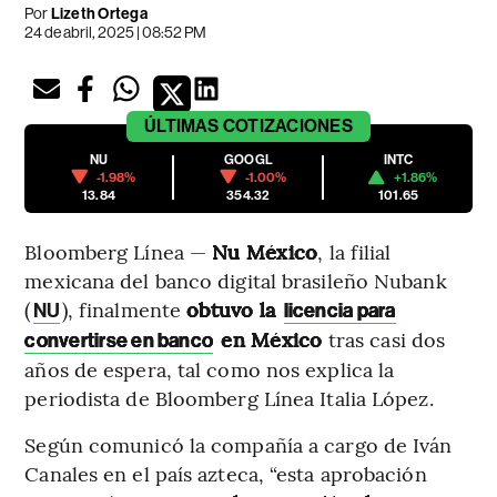
Por
Lizeth Ortega
24 de abril, 2025 | 08:52 PM
ÚLTIMAS
COTIZACIONES
NU
GOOGL
INTC
-1.98%
-1.00%
+1.86%
13.84
354.32
101.65
Bloomberg Línea —
Nu México
, la filial
mexicana del banco digital brasileño Nubank
(
), finalmente
obtuvo la
NU
licencia para
en México
tras casi dos
convertirse en banco
años de espera, tal como nos explica la
periodista de Bloomberg Línea Italia López.
Según comunicó la compañía a cargo de Iván
Canales en el país azteca, “esta aprobación