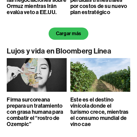
las negociaciones sobre
pérdidas trimestrales
Ormuz mientras Irán
por costos de su nuevo
evalúa veto a EE.UU.
plan estratégico
Cargar más
Lujos y vida en Bloomberg Línea
Firma surcoreana
Este es el destino
prepara un tratamiento
vinícola donde el
con grasa humana para
turismo crece, mientras
combatir el “rostro de
el consumo mundial de
Ozempic”
vino cae