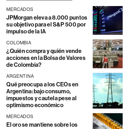
MERCADOS
JPMorgan eleva a 8.000 puntos
su objetivo para el S&P 500 por
impulso de la IA
COLOMBIA
¿Quién compra y quién vende
acciones en la Bolsa de Valores
de Colombia?
ARGENTINA
Qué preocupa a los CEOs en
Argentina: bajo consumo,
impuestos y cautela pese al
optimismo económico
MERCADOS
El oro se mantiene sobre los