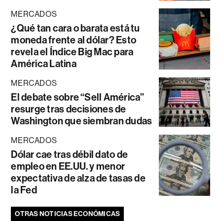
MERCADOS
¿Qué tan cara o barata está tu
moneda frente al dólar? Esto
revela el Índice Big Mac para
América Latina
MERCADOS
El debate sobre “Sell América”
resurge tras decisiones de
Washington que siembran dudas
MERCADOS
Dólar cae tras débil dato de
empleo en EE.UU. y menor
expectativa de alza de tasas de
la Fed
OTRAS NOTICIAS ECONÓMICAS