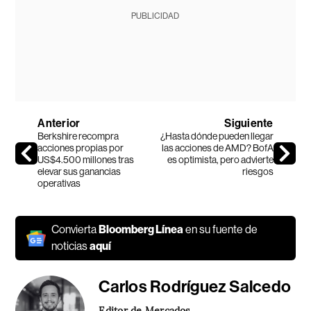
PUBLICIDAD
Anterior
Siguiente
Berkshire recompra
¿Hasta dónde pueden llegar
acciones propias por
las acciones de AMD? BofA
US$4.500 millones tras
es optimista, pero advierte
elevar sus ganancias
riesgos
operativas
Convierta
Bloomberg Línea
en su fuente de
noticias
aquí
Carlos Rodríguez Salcedo
Editor de Mercados