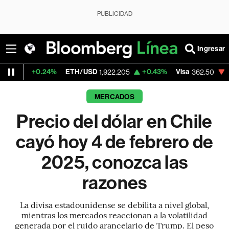
PUBLICIDAD
Ingresar
%
ETH/USD
+0.43%
Visa
-2.15%
Mercado
1,922.205
362.50
MERCADOS
Precio del dólar en Chile
cayó hoy 4 de febrero de
2025, conozca las
razones
La divisa estadounidense se debilita a nivel global,
mientras los mercados reaccionan a la volatilidad
generada por el ruido arancelario de Trump. El peso