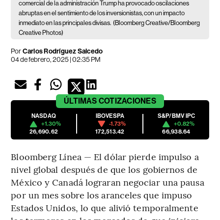
comercial de la administración Trump ha provocado oscilaciones
abruptas en el sentimiento de los inversionistas, con un impacto
inmediato en las principales divisas.
(Bloomberg Creative/Bloomberg
Creative Photos)
Por
Carlos Rodríguez Salcedo
04 de febrero, 2025 | 02:35 PM
ÚLTIMAS
COTIZACIONES
NASDAQ
IBOVESPA
S&P/BMV IPC
+1.30%
-1.73%
+0.82%
26,690.62
172,513.42
66,938.64
Bloomberg Línea — El dólar pierde impulso a
nivel global después de que los gobiernos de
México y Canadá lograran negociar una pausa
por un mes sobre los aranceles que impuso
Estados Unidos, lo que alivió temporalmente