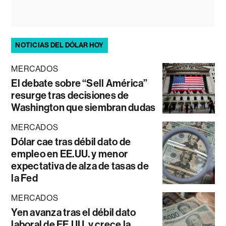
NOTICIAS DEL DÓLAR HOY
MERCADOS
El debate sobre “Sell América”
resurge tras decisiones de
Washington que siembran dudas
MERCADOS
Dólar cae tras débil dato de
empleo en EE.UU. y menor
expectativa de alza de tasas de
la Fed
MERCADOS
Yen avanza tras el débil dato
laboral de EE.UU. y crece la