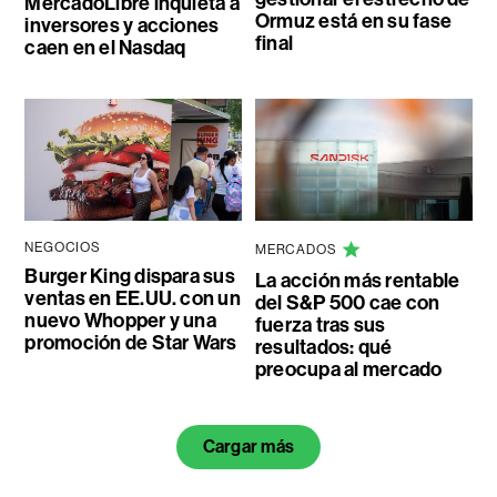
MercadoLibre inquieta a
Ormuz está en su fase
inversores y acciones
final
caen en el Nasdaq
NEGOCIOS
MERCADOS
Burger King dispara sus
La acción más rentable
ventas en EE.UU. con un
del S&P 500 cae con
nuevo Whopper y una
fuerza tras sus
promoción de Star Wars
resultados: qué
preocupa al mercado
Cargar más