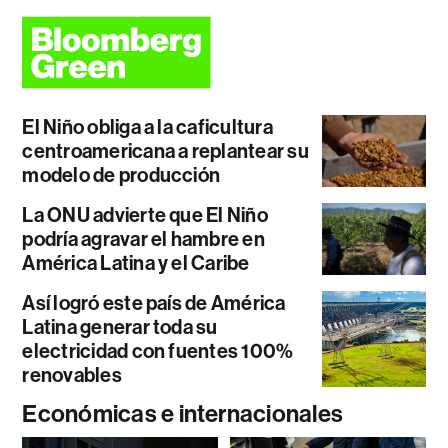
El Niño obliga a la caficultura
centroamericana a replantear su
modelo de producción
La ONU advierte que El Niño
podría agravar el hambre en
América Latina y el Caribe
Así logró este país de América
Latina generar toda su
electricidad con fuentes 100%
renovables
Económicas e internacionales