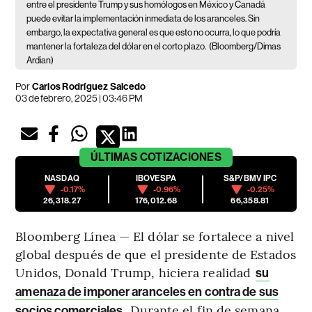
entre el presidente Trump y sus homólogos en México y Canadá
puede evitar la implementación inmediata de los aranceles. Sin
embargo, la expectativa general es que esto no ocurra, lo que podría
mantener la fortaleza del dólar en el corto plazo.
(Bloomberg/Dimas
Ardian)
Por
Carlos Rodríguez Salcedo
03 de febrero, 2025 | 03:46 PM
ÚLTIMAS
COTIZACIONES
NASDAQ
IBOVESPA
S&P/BMV IPC
-0.17%
-0.96%
-0.25%
26,318.27
176,012.68
66,358.81
Bloomberg Línea — El dólar se fortalece a nivel
global después de que el presidente de Estados
Unidos, Donald Trump, hiciera realidad
su
amenaza de imponer aranceles en contra de sus
. Durante el fin de semana,
socios comerciales