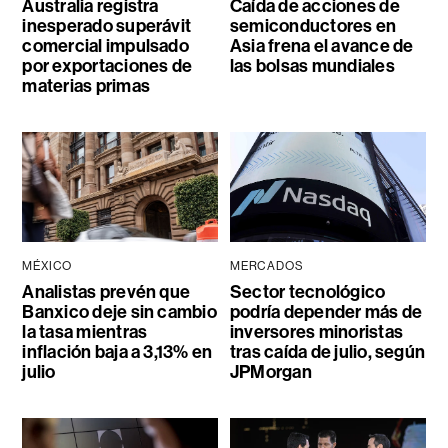
Australia registra
Caída de acciones de
inesperado superávit
semiconductores en
comercial impulsado
Asia frena el avance de
por exportaciones de
las bolsas mundiales
materias primas
MÉXICO
MERCADOS
Analistas prevén que
Sector tecnológico
Banxico deje sin cambio
podría depender más de
la tasa mientras
inversores minoristas
inflación baja a 3,13% en
tras caída de julio, según
julio
JPMorgan