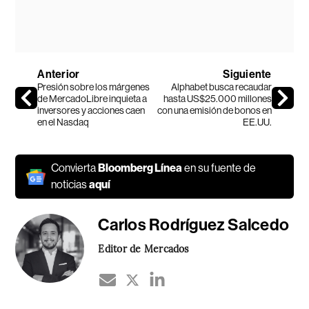
Anterior
Siguiente
Presión sobre los márgenes
Alphabet busca recaudar
de MercadoLibre inquieta a
hasta US$25.000 millones
inversores y acciones caen
con una emisión de bonos en
en el Nasdaq
EE.UU.
Convierta
Bloomberg Línea
en su fuente de
noticias
aquí
Carlos Rodríguez Salcedo
Editor de Mercados