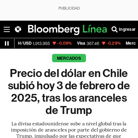
PUBLICIDAD
Ingresar
SD
-0.09%
Visa
-0.29%
MercadoLibre
1,913.955
367.46
1,793
MERCADOS
Precio del dólar en Chile
subió hoy 3 de febrero de
2025, tras los aranceles
de Trump
La divisa estadounidense sube a nivel global tras la
imposición de aranceles por parte del gobierno de
Trump, impulsado por las expectativas de que