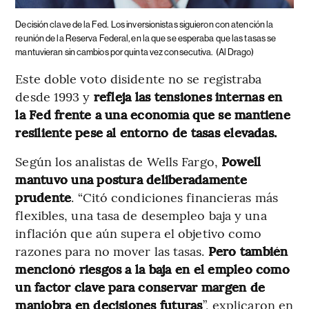
Decisión clave de la Fed.
Los inversionistas siguieron con atención la
reunión de la Reserva Federal, en la que se esperaba que las tasas se
mantuvieran sin cambios por quinta vez consecutiva.
(Al Drago)
Este doble voto disidente no se registraba
desde 1993 y
refleja las tensiones internas en
la Fed frente a una economía que se mantiene
resiliente pese al entorno de tasas elevadas.
Según los analistas de Wells Fargo,
Powell
mantuvo una postura deliberadamente
prudente
. “Citó condiciones financieras más
flexibles, una tasa de desempleo baja y una
inflación que aún supera el objetivo como
razones para no mover las tasas.
Pero también
mencionó riesgos a la baja en el empleo como
un factor clave para conservar margen de
maniobra en decisiones futuras
”, explicaron en