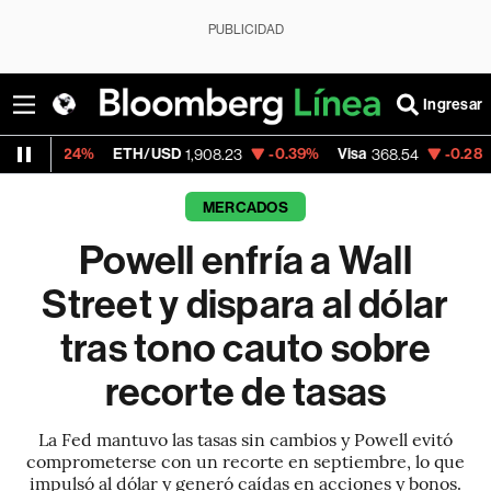
PUBLICIDAD
Ingresar
TH/USD
-0.39%
Visa
-0.28%
MercadoLibre
1,908.23
368.54
MERCADOS
Powell enfría a Wall
Street y dispara al dólar
tras tono cauto sobre
recorte de tasas
La Fed mantuvo las tasas sin cambios y Powell evitó
comprometerse con un recorte en septiembre, lo que
impulsó al dólar y generó caídas en acciones y bonos.