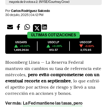
mayoría de 9 votos a 2.
(NYSE/Courtney Crow)
Por
Carlos Rodríguez Salcedo
30 de julio, 2025 | 04:12 PM
ÚLTIMAS
COTIZACIONES
USDARS
USDCLP
USDCOP
+0.02%
+0.26%
-0.63%
1,496.2634
913.57
3,175.95
Bloomberg Línea — La Reserva Federal
mantuvo sin cambios su tasa de referencia este
miércoles,
pero evitó comprometerse con un
eventual recorte en septiembre
, lo que enfrió
el apetito por activos de riesgo y llevó a una
corrección en acciones y bonos.
Ver más:
La Fed mantiene las tasas, pero