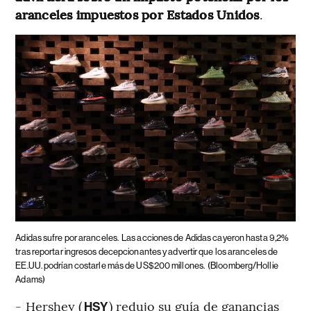
aranceles impuestos por Estados Unidos
.
Adidas sufre por aranceles.
Las acciones de Adidas cayeron hasta 9,2%
tras reportar ingresos decepcionantes y advertir que los aranceles de
EE.UU. podrían costarle más de US$200 millones.
(Bloomberg/Hollie
Adams)
- Hershey (
) redujo su guía de ganancias
HSY