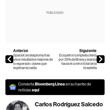
PUBLICIDAD
Anterior
Siguiente
SpaceX se desploma tras
Ecopetrol completa oferta
unos resultados mejores de
por 25% de Brava y avanza
lo esperado: claves que
hacia el control total de la
explican la caída
brasileña
Convierta
Bloomberg Línea
en su fuente de
noticias
aquí
Carlos Rodríguez Salcedo