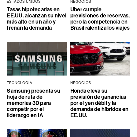
ESTADOS UNIDOS
NEGOCIOS
Tasas hipotecarias en
Uber cumple
EE.UU. alcanzan su nivel
previsiones de reservas,
más alto en un año y
pero la competencia en
frenan la demanda
Brasil ralentiza los viajes
TECNOLOGÍA
NEGOCIOS
Samsung presenta su
Honda eleva su
hoja de ruta de
previsión de ganancias
memorias 3D para
por el yen débil y la
competir por el
demanda de híbridos en
liderazgo en IA
EE.UU.