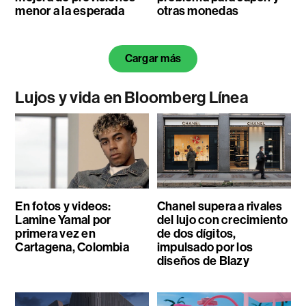
menor a la esperada
otras monedas
Cargar más
Lujos y vida en Bloomberg Línea
En fotos y videos:
Chanel supera a rivales
Lamine Yamal por
del lujo con crecimiento
primera vez en
de dos dígitos,
Cartagena, Colombia
impulsado por los
diseños de Blazy