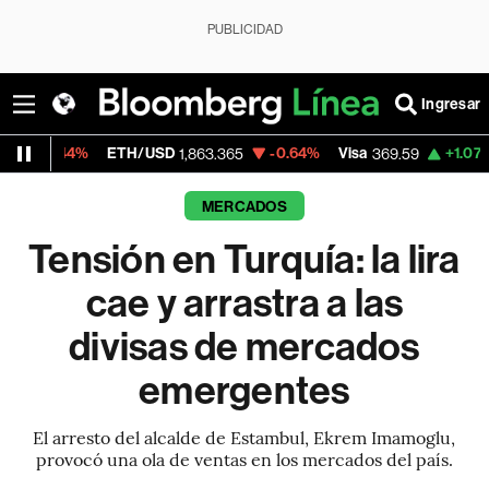
PUBLICIDAD
Ingresar
ETH/USD
-0.64%
Visa
+1.07%
MercadoL
1,863.365
369.59
MERCADOS
Tensión en Turquía: la lira
cae y arrastra a las
divisas de mercados
emergentes
El arresto del alcalde de Estambul, Ekrem Imamoglu,
provocó una ola de ventas en los mercados del país.