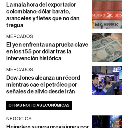
La mala hora del exportador
colombiano: dólar barato,
aranceles y fletes que no dan
tregua
MERCADOS
El yen enfrenta una prueba clave
en los 155 por dólar tras la
intervención histórica
MERCADOS
Dow Jones alcanza un récord
mientras cae el petróleo por
señales de alivio desde Irán
OTRAS NOTICIAS ECONÓMICAS
NEGOCIOS
Heineken supera previsiones por