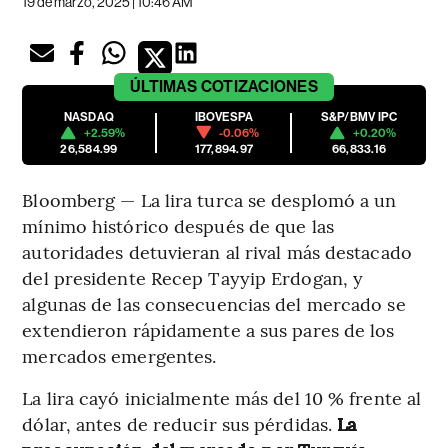
19 de marzo, 2025 | 10:46 AM
ÚLTIMAS
COTIZACIONES
NASDAQ
IBOVESPA
S&P/BMV IPC
+2.59%
-0.06%
+0.20%
26,584.99
177,894.97
66,833.16
Bloomberg — La lira turca se desplomó a un
mínimo histórico después de que las
autoridades detuvieran al rival más destacado
del presidente Recep Tayyip Erdogan, y
algunas de las consecuencias del mercado se
extendieron rápidamente a sus pares de los
mercados emergentes.
La lira cayó inicialmente más del 10 % frente al
dólar, antes de reducir sus pérdidas.
La