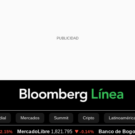
PUBLICIDAD
ial
Mercados
Summit
Cripto
Latinoaméric
ercadoLibre
1,821.795
Banco de Bogota
38,900
-0.14%
mberg Green
Economía
Estilo de vida
Mundo