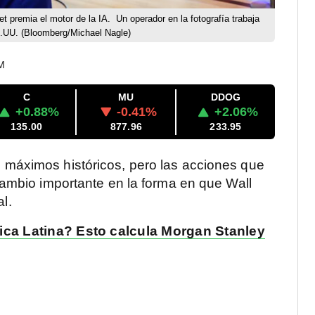
t premia el motor de la IA.
Un operador en la fotografía trabaja
E.UU.
(Bloomberg/Michael Nagle)
PM
C
MU
DDOG
+0.88%
-0.41%
+2.06%
135.00
877.96
233.95
máximos históricos, pero las acciones que
ambio importante en la forma en que Wall
al.
rica Latina? Esto calcula Morgan Stanley