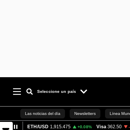
Seleccione un país
Las noticias del día
Newsletters
Línea Mund
ETH/USD
1,915.475
Visa
362.50
M
4%
+0.08%
-2.15%
Podcasts
Bloo