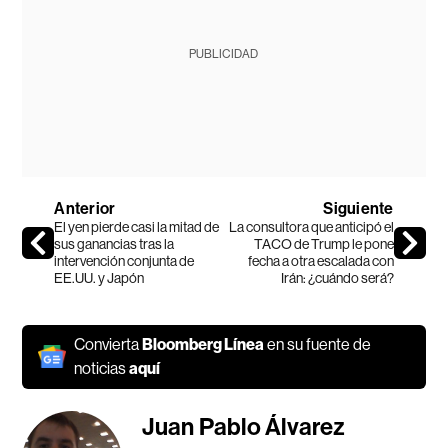
PUBLICIDAD
Anterior
Siguiente
El yen pierde casi la mitad de
La consultora que anticipó el
sus ganancias tras la
TACO de Trump le pone
intervención conjunta de
fecha a otra escalada con
EE.UU. y Japón
Irán: ¿cuándo será?
Convierta
Bloomberg Línea
en su fuente de
noticias
aquí
Juan Pablo Álvarez