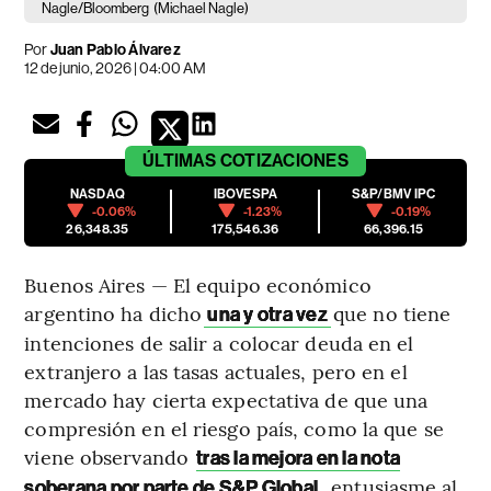
Nagle/Bloomberg
(Michael Nagle)
Por
Juan Pablo Álvarez
12 de junio, 2026 | 04:00 AM
ÚLTIMAS
COTIZACIONES
NASDAQ
IBOVESPA
S&P/BMV IPC
-0.06%
-1.23%
-0.19%
26,348.35
175,546.36
66,396.15
Buenos Aires — El equipo económico
argentino ha dicho
que no tiene
una y otra vez
intenciones de salir a colocar deuda en el
extranjero a las tasas actuales, pero en el
mercado hay cierta expectativa de que una
compresión en el riesgo país, como la que se
viene observando
tras la mejora en la nota
, entusiasme al
soberana por parte de S&P Global