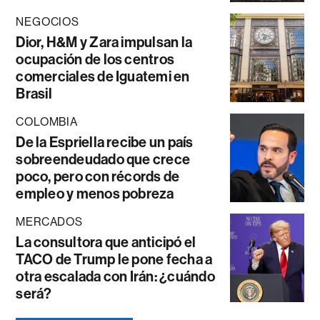
NEGOCIOS
Dior, H&M y Zara impulsan la
ocupación de los centros
comerciales de Iguatemi en
Brasil
COLOMBIA
De la Espriella recibe un país
sobreendeudado que crece
poco, pero con récords de
empleo y menos pobreza
MERCADOS
La consultora que anticipó el
TACO de Trump le pone fecha a
otra escalada con Irán: ¿cuándo
será?