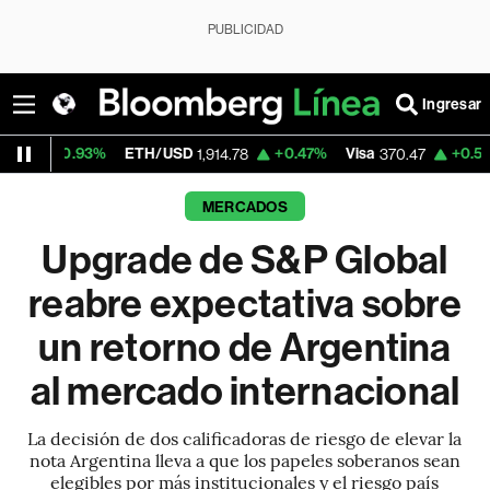
PUBLICIDAD
Ingresar
%
ETH/USD
+0.47%
Visa
+0.52%
MercadoL
1,914.78
370.47
MERCADOS
Upgrade de S&P Global
reabre expectativa sobre
un retorno de Argentina
al mercado internacional
La decisión de dos calificadoras de riesgo de elevar la
nota Argentina lleva a que los papeles soberanos sean
elegibles por más institucionales y el riesgo país