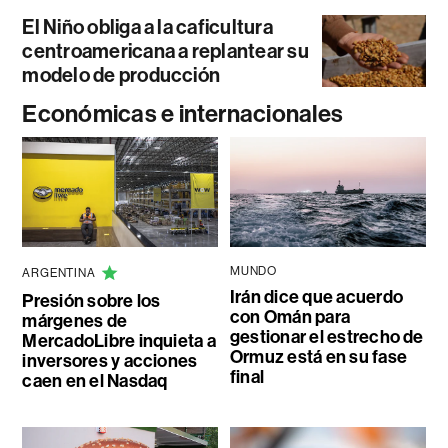
El Niño obliga a la caficultura
centroamericana a replantear su
modelo de producción
Económicas e internacionales
MUNDO
ARGENTINA
Irán dice que acuerdo
Presión sobre los
con Omán para
márgenes de
gestionar el estrecho de
MercadoLibre inquieta a
Ormuz está en su fase
inversores y acciones
final
caen en el Nasdaq