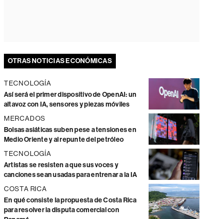
OTRAS NOTICIAS ECONÓMICAS
TECNOLOGÍA
Así será el primer dispositivo de OpenAI: un
altavoz con IA, sensores y piezas móviles
MERCADOS
Bolsas asiáticas suben pese a tensiones en
Medio Oriente y al repunte del petróleo
TECNOLOGÍA
Artistas se resisten a que sus voces y
canciones sean usadas para entrenar a la IA
COSTA RICA
En qué consiste la propuesta de Costa Rica
para resolver la disputa comercial con