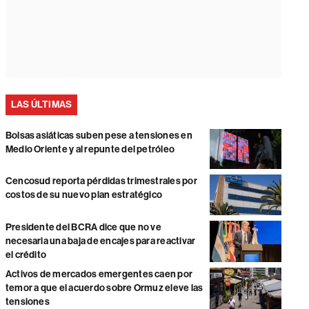
LAS ÚLTIMAS
Bolsas asiáticas suben pese a tensiones en
Medio Oriente y al repunte del petróleo
Cencosud reporta pérdidas trimestrales por
costos de su nuevo plan estratégico
Presidente del BCRA dice que no ve
necesaria una baja de encajes para reactivar
el crédito
Activos de mercados emergentes caen por
temor a que el acuerdo sobre Ormuz eleve las
tensiones