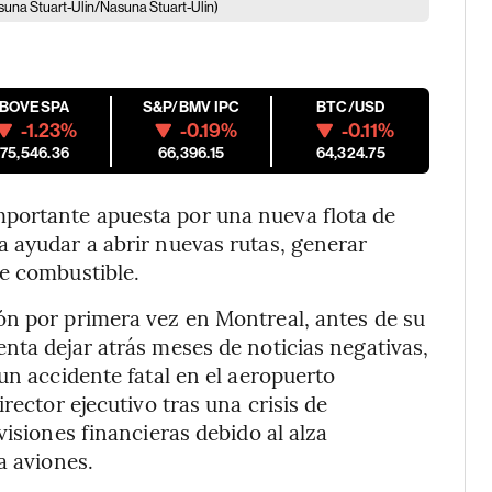
suna Stuart-Ulin/Nasuna Stuart-Ulin)
IBOVESPA
S&P/BMV IPC
BTC/USD
-1.23%
-0.19%
-0.11%
175,546.36
66,396.15
64,324.75
portante apuesta por una nueva flota de
 ayudar a abrir nuevas rutas, generar
de combustible.
ón por primera vez en Montreal, antes de su
nta dejar atrás meses de noticias negativas,
un accidente fatal en el aeropuerto
rector ejecutivo tras una crisis de
visiones financieras debido al alza
a aviones.