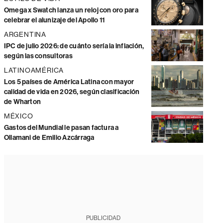
Omega x Swatch lanza un reloj con oro para
celebrar el alunizaje del Apollo 11
ARGENTINA
IPC de julio 2026: de cuánto sería la inflación,
según las consultoras
LATINOAMÉRICA
Los 5 países de América Latina con mayor
calidad de vida en 2026, según clasificación
de Wharton
MÉXICO
Gastos del Mundial le pasan factura a
Ollamani de Emilio Azcárraga
PUBLICIDAD