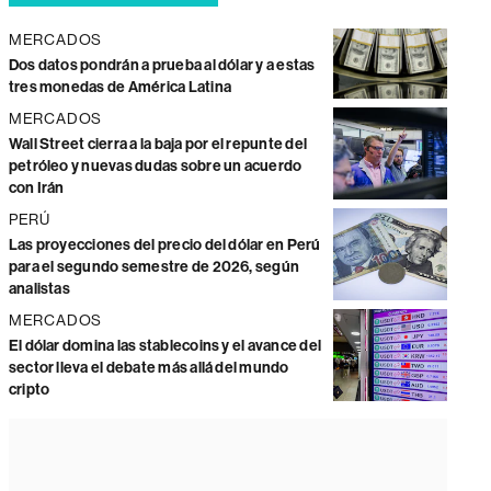
MERCADOS
Dos datos pondrán a prueba al dólar y a estas
tres monedas de América Latina
MERCADOS
Wall Street cierra a la baja por el repunte del
petróleo y nuevas dudas sobre un acuerdo
con Irán
PERÚ
Las proyecciones del precio del dólar en Perú
para el segundo semestre de 2026, según
analistas
MERCADOS
El dólar domina las stablecoins y el avance del
sector lleva el debate más allá del mundo
cripto