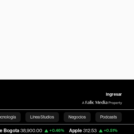
Ingresar
ecnología
Línea Studios
Negocios
Podcasts
,900.00
Apple
312.53
USD COP
3,159.3
+0.46%
+0.51%
English