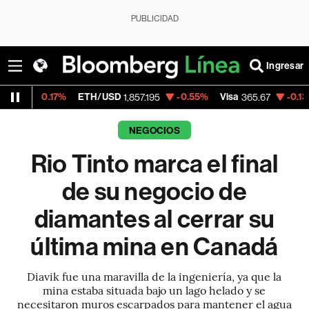
PUBLICIDAD
Ingresar
17%
ETH/USD
-0.55%
Visa
-0.13%
Mercad
1,857.195
365.67
NEGOCIOS
Rio Tinto marca el final
de su negocio de
diamantes al cerrar su
última mina en Canadá
Diavik fue una maravilla de la ingeniería, ya que la
mina estaba situada bajo un lago helado y se
necesitaron muros escarpados para mantener el agua