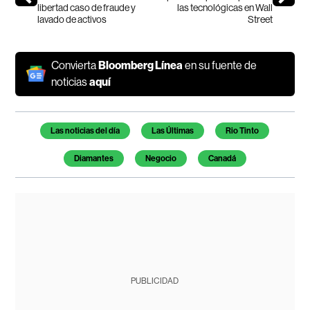
libertad caso de fraude y
las tecnológicas en Wall
lavado de activos
Street
Convierta
Bloomberg Línea
en su fuente de
noticias
aquí
Temas de este artículo
Las noticias del día
Las Últimas
Rio Tinto
Diamantes
Negocio
Canadá
PUBLICIDAD