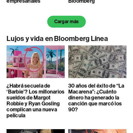
empresariales
Bloomberg
Cargar más
Lujos y vida en Bloomberg Línea
¿Habrá secuela de
30 años del éxito de “La
‘Barbie’? Los millonarios
Macarena”: ¿Cuánto
sueldos de Margot
dinero ha generado la
Robbie y Ryan Gosling
canción que marcó los
complican una nueva
90?
película