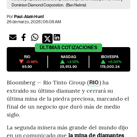
Dominion Diamond Corporation.
(Ben Nelms)
Por
Paul-Alain Hunt
26 de marzo, 2026 | 06:08 AM
ÚLTIMAS
COTIZACIONES
RIO
NASDAQ
IBOVESPA
-0.98%
+2.13%
+0.00%
95.90
25,913.90
178,000.24
Bloomberg — Rio Tinto Group (
) ha
RIO
extraído su último diamante y cerrará su
última mina de la piedra preciosa, marcando el
final de un negocio que duró más de medio
siglo.
La segunda minera más grande del mundo dijo
en un comunicado que
la mina de diamantes