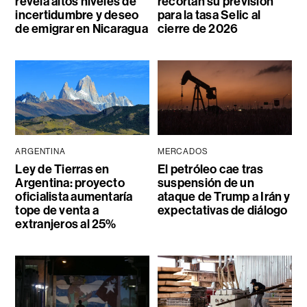
revela altos niveles de
recortan su previsión
incertidumbre y deseo
para la tasa Selic al
de emigrar en Nicaragua
cierre de 2026
ARGENTINA
MERCADOS
Ley de Tierras en
El petróleo cae tras
Argentina: proyecto
suspensión de un
oficialista aumentaría
ataque de Trump a Irán y
tope de venta a
expectativas de diálogo
extranjeros al 25%