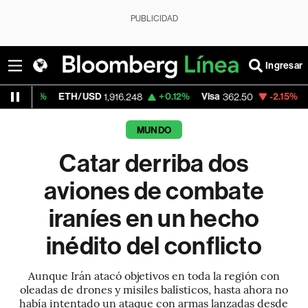
PUBLICIDAD
Ingresar
ETH/USD
+0.12%
Visa
-2.15%
MercadoLi
1,916.248
362.50
MUNDO
Catar derriba dos
aviones de combate
iraníes en un hecho
inédito del conflicto
Aunque Irán atacó objetivos en toda la región con
oleadas de drones y misiles balísticos, hasta ahora no
había intentado un ataque con armas lanzadas desde