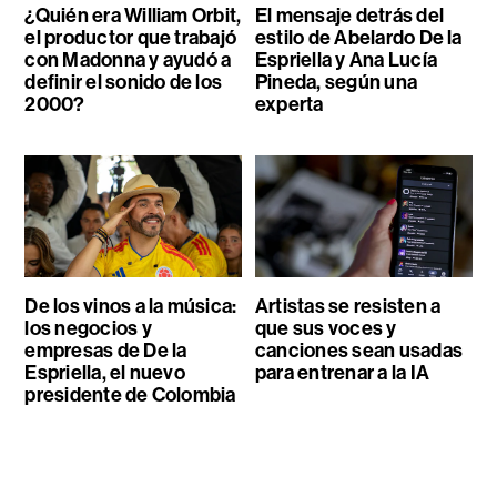
¿Quién era William Orbit,
El mensaje detrás del
el productor que trabajó
estilo de Abelardo De la
con Madonna y ayudó a
Espriella y Ana Lucía
definir el sonido de los
Pineda, según una
2000?
experta
De los vinos a la música:
Artistas se resisten a
los negocios y
que sus voces y
empresas de De la
canciones sean usadas
Espriella, el nuevo
para entrenar a la IA
presidente de Colombia