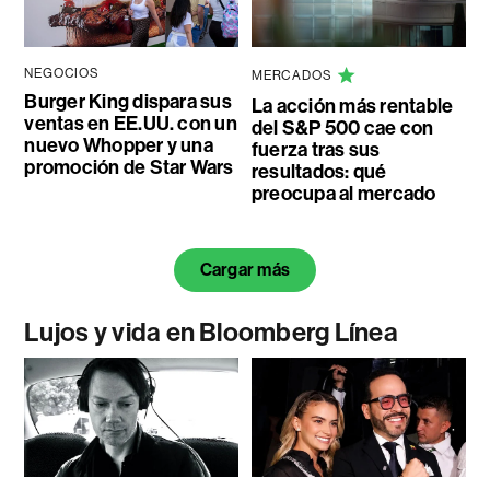
NEGOCIOS
MERCADOS
Burger King dispara sus
La acción más rentable
ventas en EE.UU. con un
del S&P 500 cae con
nuevo Whopper y una
fuerza tras sus
promoción de Star Wars
resultados: qué
preocupa al mercado
Cargar más
Lujos y vida en Bloomberg Línea