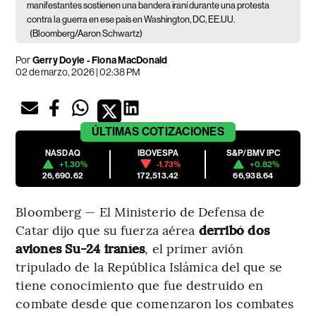
manifestantes sostienen una bandera iraní durante una protesta
contra la guerra en ese país en Washington, DC, EE.UU.
(Bloomberg/Aaron Schwartz)
Por
Gerry Doyle - Fiona MacDonald
02 de marzo, 2026 | 02:38 PM
ÚLTIMAS
COTIZACIONES
NASDAQ
IBOVESPA
S&P/BMV IPC
+1.30%
-1.73%
+0.82%
26,690.62
172,513.42
66,938.64
Bloomberg — El Ministerio de Defensa de
Catar dijo que su fuerza aérea
derribó dos
aviones Su-24 iraníes
, el primer avión
tripulado de la República Islámica del que se
tiene conocimiento que fue destruido en
combate desde que comenzaron los combates