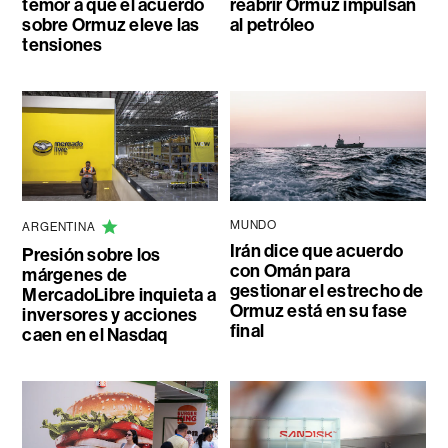
temor a que el acuerdo
reabrir Ormuz impulsan
sobre Ormuz eleve las
al petróleo
tensiones
MUNDO
ARGENTINA
Irán dice que acuerdo
Presión sobre los
con Omán para
márgenes de
gestionar el estrecho de
MercadoLibre inquieta a
Ormuz está en su fase
inversores y acciones
final
caen en el Nasdaq