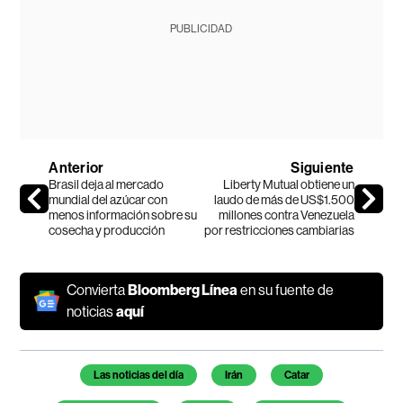
PUBLICIDAD
Anterior
Siguiente
Brasil deja al mercado
Liberty Mutual obtiene un
mundial del azúcar con
laudo de más de US$1.500
menos información sobre su
millones contra Venezuela
cosecha y producción
por restricciones cambiarias
Convierta
Bloomberg Línea
en su fuente de
noticias
aquí
Temas de este artículo
Las noticias del día
Irán
Catar