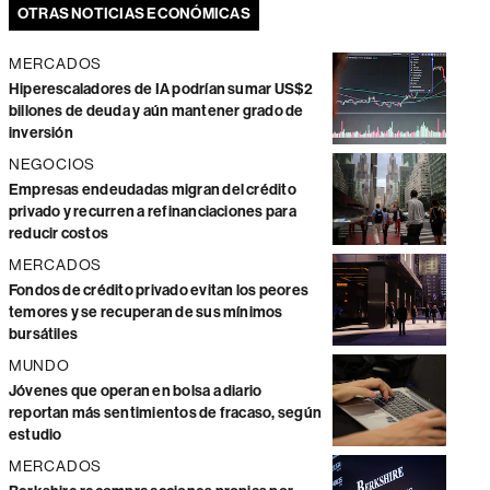
OTRAS NOTICIAS ECONÓMICAS
MERCADOS
Hiperescaladores de IA podrían sumar US$2
billones de deuda y aún mantener grado de
inversión
NEGOCIOS
Empresas endeudadas migran del crédito
privado y recurren a refinanciaciones para
reducir costos
MERCADOS
Fondos de crédito privado evitan los peores
temores y se recuperan de sus mínimos
bursátiles
MUNDO
Jóvenes que operan en bolsa a diario
reportan más sentimientos de fracaso, según
estudio
MERCADOS