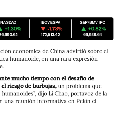
NASDAQ
IBOVESPA
S&P/BMV IPC
+1.30%
-1.73%
+0.82%
26,690.62
172,513.42
66,938.64
ación económica de China advirtió sobre el
ótica humanoide, en una rara expresión
e.
ante mucho tiempo con el desafío de
 el riesgo de burbujas,
un problema que
 humanoides”, dijo Li Chao, portavoz de la
n una reunión informativa en Pekín el