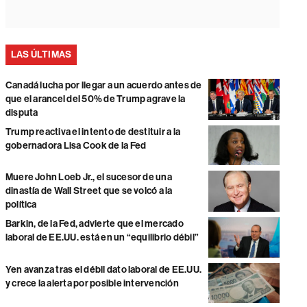
LAS ÚLTIMAS
Canadá lucha por llegar a un acuerdo antes de
que el arancel del 50% de Trump agrave la
disputa
Trump reactiva el intento de destituir a la
gobernadora Lisa Cook de la Fed
Muere John Loeb Jr., el sucesor de una
dinastía de Wall Street que se volcó a la
política
Barkin, de la Fed, advierte que el mercado
laboral de EE.UU. está en un “equilibrio débil”
Yen avanza tras el débil dato laboral de EE.UU.
y crece la alerta por posible intervención