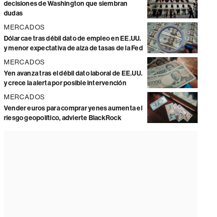
decisiones de Washington que siembran
dudas
MERCADOS
Dólar cae tras débil dato de empleo en EE.UU.
y menor expectativa de alza de tasas de la Fed
MERCADOS
Yen avanza tras el débil dato laboral de EE.UU.
y crece la alerta por posible intervención
MERCADOS
Vender euros para comprar yenes aumenta el
riesgo geopolítico, advierte BlackRock