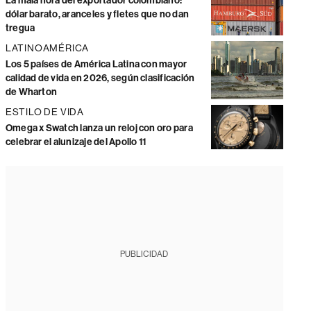
La mala hora del exportador colombiano:
dólar barato, aranceles y fletes que no dan
tregua
LATINOAMÉRICA
Los 5 países de América Latina con mayor
calidad de vida en 2026, según clasificación
de Wharton
ESTILO DE VIDA
Omega x Swatch lanza un reloj con oro para
celebrar el alunizaje del Apollo 11
PUBLICIDAD